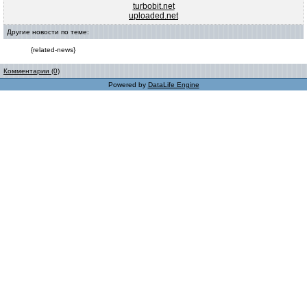
turbobit.net
uploaded.net
Другие новости по теме:
{related-news}
Комментарии (0)
Powered by
DataLife Engine