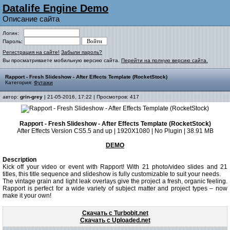
Datalife Engine Demo
Описание сайта
Логин:
Пароль:
Регистрация на сайте!
Забыли пароль?
Вы просматриваете мобильную версию сайта.
Перейти на полную версию сайта.
Rapport - Fresh Slideshow - After Effects Template (RocketStock)
Категория:
Футажи
автор:
grin-grey
| 21-05-2016, 17:22 | Просмотров: 417
Rapport - Fresh Slideshow - After Effects Template (RocketStock)
After Effects Version CS5.5 and up | 1920X1080 | No Plugin | 38.91 MB
DEMO
Description
Kick off your video or event with Rapport! With 21 photo/video slides and 21
titles, this title sequence and slideshow is fully customizable to suit your needs.
The vintage grain and light leak overlays give the project a fresh, organic feeling.
Rapport is perfect for a wide variety of subject matter and project types – now
make it your own!
Скачать с Turbobit.net
Скачать с Uploaded.net