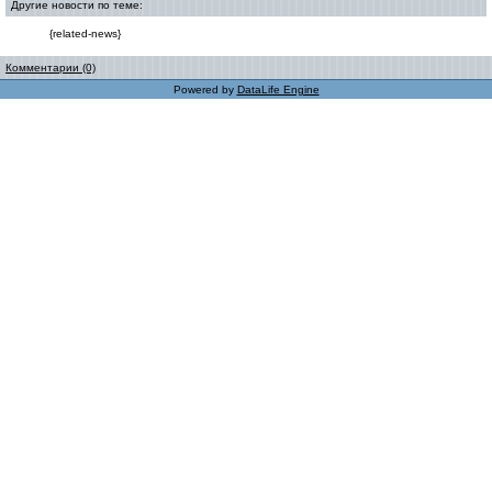
Другие новости по теме:
{related-news}
Комментарии (0)
Powered by
DataLife Engine