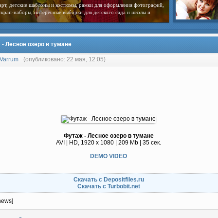
арт, детские шаблоны и костюмы, рамки для оформления фотографий,
скрап-наборы, интересные выборки для детского сада и школы и
 - Лесное озеро в тумане
Varrum
(опубликовано: 22 мая, 12:05)
Футаж - Лесное озеро в тумане
AVI | HD, 1920 x 1080 | 209 Mb | 35 сек.
DEMO VIDEO
Скачать с Depositfiles.ru
Скачать с Turbobit.net
news]