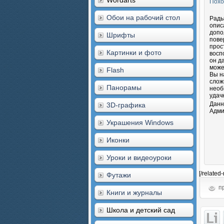
Wordarts
Похо
Обои на рабочий стол
Рады
опис
допо
Шрифты
пове
прос
Картинки и фото
восп
он д
може
Flash
Вы н
слож
Панорамы
необ
удач
Данн
3D-графика
Адми
Украшения Windows
Иконки
Уроки и видеоуроки
[/related
Футажи
пр
Книги и журналы
Школа и детский сад