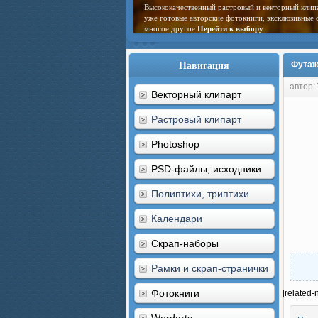
Высококачественный растровый и векторный клип
уже готовые авторские фотокниги, эксклюзивные 
многое другое
Перейти к выбору
Навигация
Футаж
автор:
Векторный клипарт
Растровый клипарт
Photoshop
PSD-файлы, исходники
Полиптихи, триптихи
Календари
Скрап-наборы
Рамки и скрап-странички
Фотокниги
[related-