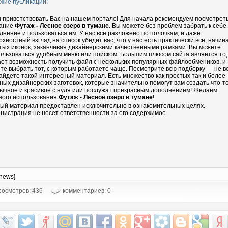
жие публикации:
 приветствовать Вас на нашем портале! Для начала рекомендуем посмотрет
ание
Футаж - Лесное озеро в тумане
. Вы можете без проблем забрать к себе
лнение и пользоваться им. У нас все разложено по полочкам, и даже
рхностный взгляд на список убедит вас, что у нас есть практически все, начин
тых иконок, заканчивая дизайнерскими качественными рамками. Вы можете
ользоваться удобным меню или поиском. Большим плюсом сайта является то,
ает возможность получить файл с нескольких популярных файлообмеников, и
те выбрать тот, с которым работаете чаще. Посмотрите всю подборку — не в
айдете такой интересный материал. Есть множество как простых так и более
ных дизайнерских заготовок, которые значительно помогут вам создать что-т
ычное и красивое с нуля или послужат прекрасным дополнением! Желаем
ного использования
Футаж - Лесное озеро в тумане
!
ый материал предоставлен исключительно в ознакомительных целях.
нистрация не несет ответственности за его содержимое.
-news]
осмотров: 436
комментариев: 0