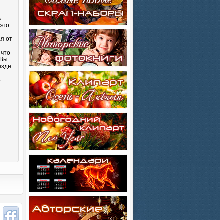
ь
 это
ая от
 что
 Вы
езде
о