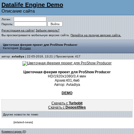
Datalife Engine Demo
Описание сайта
Логин:
Пароль:
Регистрация на сайте!
Забыли пароль?
Вы просматриваете мобильную версию сайта.
Перейти на полную версию сайта.
Цветочная феерия проект для ProShow Producer
Категория:
Футажи
автор:
avladiya
| 22-05-2016, 13:21 | Просмотров: 417
Цветочная феерия проект для ProShow Producer
HD/1920х1080/3,4 мин
Архив:401,4мб
Автор: Avladiya
DEMO
Скачать с
Turbobit
Скачать с
Depositfiles
Другие новости по теме:
{related-news}
Комментарии (0)