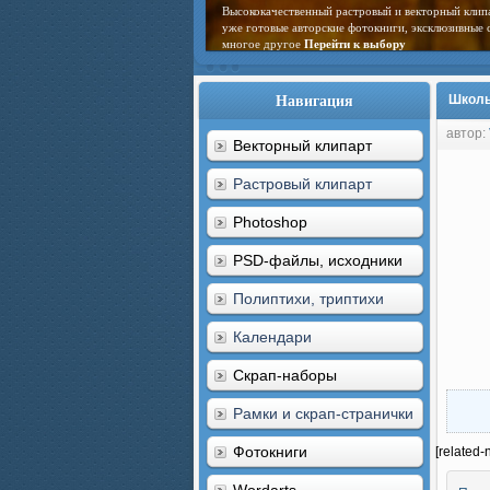
Высококачественный растровый и векторный клип
уже готовые авторские фотокниги, эксклюзивные 
многое другое
Перейти к выбору
Навигация
Школь
автор:
Векторный клипарт
Растровый клипарт
Photoshop
PSD-файлы, исходники
Полиптихи, триптихи
Календари
Скрап-наборы
Рамки и скрап-странички
Фотокниги
[related-