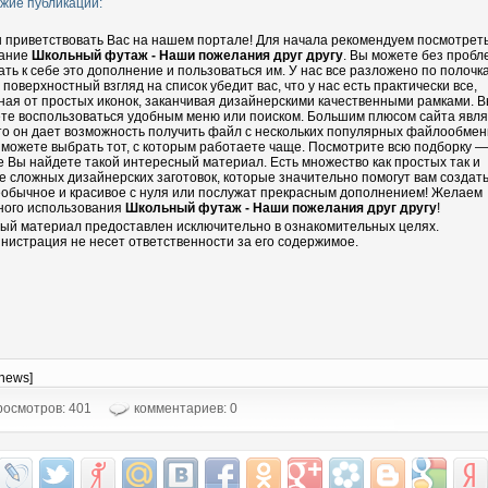
жие публикации:
 приветствовать Вас на нашем портале! Для начала рекомендуем посмотрет
ание
Школьный футаж - Наши пожелания друг другу
. Вы можете без пробл
ать к себе это дополнение и пользоваться им. У нас все разложено по полочка
 поверхностный взгляд на список убедит вас, что у нас есть практически все,
ная от простых иконок, заканчивая дизайнерскими качественными рамками. 
те воспользоваться удобным меню или поиском. Большим плюсом сайта явл
что он дает возможность получить файл с нескольких популярных файлообмен
 можете выбрать тот, с которым работаете чаще. Посмотрите всю подборку —
е Вы найдете такой интересный материал. Есть множество как простых так и
е сложных дизайнерских заготовок, которые значительно помогут вам создать
еобычное и красивое с нуля или послужат прекрасным дополнением! Желаем
ного использования
Школьный футаж - Наши пожелания друг другу
!
ый материал предоставлен исключительно в ознакомительных целях.
нистрация не несет ответственности за его содержимое.
-news]
осмотров: 401
комментариев: 0