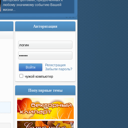
авторских фотокниг, приуроченных к
любому значимому событию Вашей
жизни...
Авторизация
Регистрация
Забыли пароль?
чужой компьютер
Популярные темы