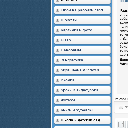
Wordarts
Похо
Обои на рабочий стол
Рады
опис
забр
Шрифты
даже
начи
Картинки и фото
може
то, 
и Вы
Flash
везд
боле
Панорамы
то н
удач
Данн
3D-графика
Адми
Украшения Windows
Иконки
Уроки и видеоуроки
[/related
Футажи
пр
Книги и журналы
Школа и детский сад