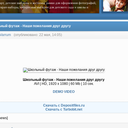
арт, детские шаблоны и костюмы, рамки для оформления фотографий,
скрап-наборы, интересные выборки для детского сада и школы и
ный футаж - Наши пожелания друг другу
Varrum
(опубликовано: 22 мая, 14:05)
Школьный футаж - Наши пожелания друг другу
AVI | HD, 1920 x 1080 | 60 Mb | 10 сек.
DEMO VIDEO
Скачать с Depositfiles.ru
Скачать с Turbobit.net
news]