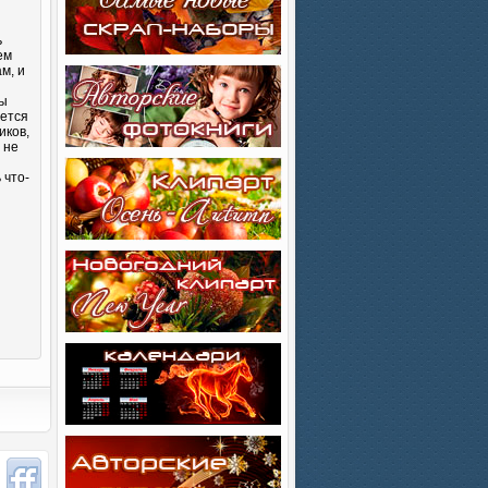
ь
ем
м, и
Вы
яется
иков,
 не
 что-