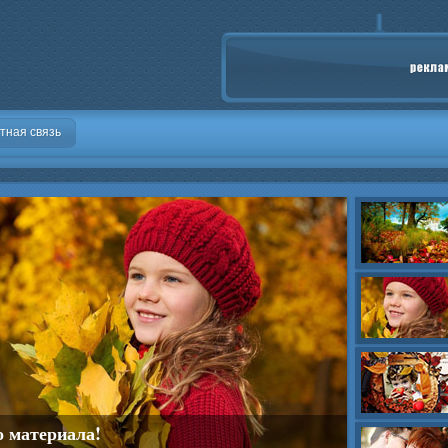
тная связь
о материала!