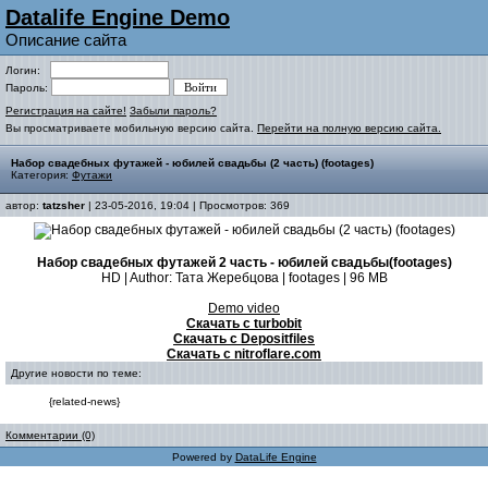
Datalife Engine Demo
Описание сайта
Логин:
Пароль:
Регистрация на сайте!
Забыли пароль?
Вы просматриваете мобильную версию сайта.
Перейти на полную версию сайта.
Набор свадебных футажей - юбилей свадьбы (2 часть) (footages)
Категория:
Футажи
автор:
tatzsher
| 23-05-2016, 19:04 | Просмотров: 369
Набор свадебных футажей 2 часть - юбилей свадьбы(footages)
HD | Author: Тата Жеребцова | footages | 96 МВ
Demo video
Скачать с turbobit
Скачать с Depositfiles
Скачать с nitroflare.com
Другие новости по теме:
{related-news}
Комментарии (0)
Powered by
DataLife Engine