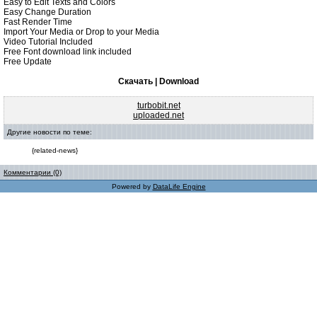
Easy to Edit Texts and Colors
Easy Change Duration
Fast Render Time
Import Your Media or Drop to your Media
Video Tutorial Included
Free Font download link included
Free Update
Скачать | Download
turbobit.net
uploaded.net
Другие новости по теме:
{related-news}
Комментарии (0)
Powered by
DataLife Engine