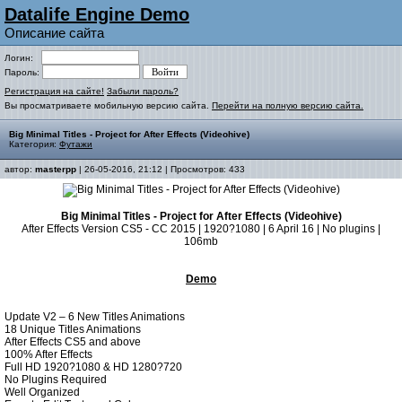
Datalife Engine Demo
Описание сайта
Логин:
Пароль:
Регистрация на сайте!
Забыли пароль?
Вы просматриваете мобильную версию сайта.
Перейти на полную версию сайта.
Big Minimal Titles - Project for After Effects (Videohive)
Категория:
Футажи
автор:
masterpp
| 26-05-2016, 21:12 | Просмотров: 433
Big Minimal Titles - Project for After Effects (Videohive)
After Effects Version CS5 - CC 2015 | 1920?1080 | 6 April 16 | No plugins |
106mb
Demo
Update V2 – 6 New Titles Animations
18 Unique Titles Animations
After Effects CS5 and above
100% After Effects
Full HD 1920?1080 & HD 1280?720
No Plugins Required
Well Organized