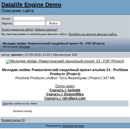
Datalife Engine Demo
Описание сайта
Логин:
Пароль:
Регистрация на сайте!
Забыли пароль?
Вы просматриваете мобильную версию сайта.
Перейти на полную версию сайта.
Мелодия любви. Романтический свадебный проект 33 - PSP (Project)
Категория:
Футажи
автор:
tatzsher
| 27-05-2016, 21:03 | Просмотров: 445
Мелодия любви. Романтический свадебный проект-альбом 33 - ProShow
Producer (Project)
Proshow Producer | Author: Тата Жеребцова | Project | 347 Mb
Demo video
Скачать с turbobit
Скачать с Depositfiles
Скачать с nitroflare.com
Другие новости по теме:
{related-news}
Комментарии (0)
Powered by
DataLife Engine