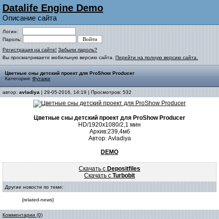
Datalife Engine Demo
Описание сайта
Логин:
Пароль:
Регистрация на сайте!
Забыли пароль?
Вы просматриваете мобильную версию сайта.
Перейти на полную версию сайта.
Цветные сны детский проект для ProShow Producer
Категория:
Футажи
автор:
avladiya
| 29-05-2016, 14:19 | Просмотров: 532
Цветные сны детский проект для ProShow Producer
HD/1920х1080/2,1 мин
Архив:239,4мб
Автор: Avladiya
DEMO
Скачать с
Depositfiles
Скачать с
Turbobit
Другие новости по теме:
{related-news}
Комментарии (0)