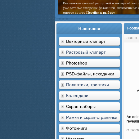
Высококачественный растровый и векторный клип
уже готовые авторские фотокниги, эксклюзивные 
многое другое
Перейти к выбору
Навигация
Footba
автор:
Векторный клипарт
Растровый клипарт
Photoshop
PSD-файлы, исходники
Полиптихи, триптихи
A
Календари
Скрап-наборы
Рамки и скрап-странички
An anim
reveali
Фотокниги
customi