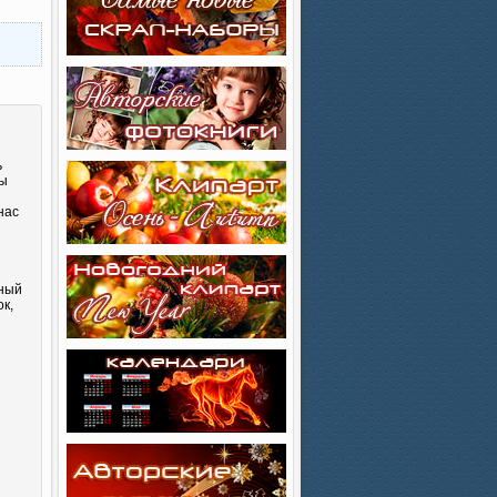
ь
Вы
нас
сный
к,
и