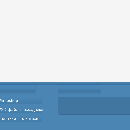
Photoshop
PSD-файлы, исходники
Триптихи, полиптихи