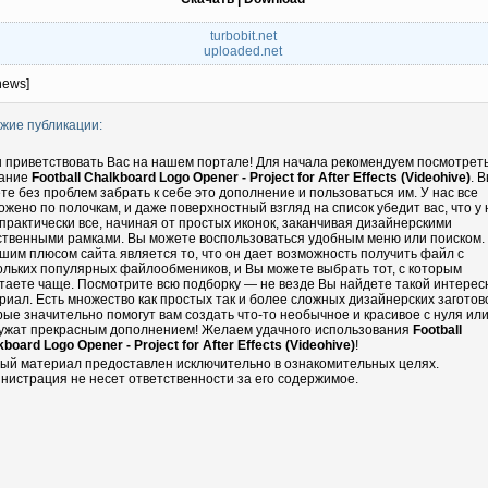
turbobit.net
uploaded.net
news]
жие публикации:
 приветствовать Вас на нашем портале! Для начала рекомендуем посмотрет
ание
Football Chalkboard Logo Opener - Project for After Effects (Videohive)
. 
те без проблем забрать к себе это дополнение и пользоваться им. У нас все
ожено по полочкам, и даже поверхностный взгляд на список убедит вас, что у 
 практически все, начиная от простых иконок, заканчивая дизайнерскими
ственными рамками. Вы можете воспользоваться удобным меню или поиском.
шим плюсом сайта является то, что он дает возможность получить файл с
ольких популярных файлообмеников, и Вы можете выбрать тот, с которым
таете чаще. Посмотрите всю подборку — не везде Вы найдете такой интере
риал. Есть множество как простых так и более сложных дизайнерских заготово
рые значительно помогут вам создать что-то необычное и красивое с нуля ил
ужат прекрасным дополнением! Желаем удачного использования
Football
board Logo Opener - Project for After Effects (Videohive)
!
ый материал предоставлен исключительно в ознакомительных целях.
нистрация не несет ответственности за его содержимое.