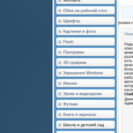
Wordarts
Обои на рабочий стол
Шрифты
[related-
Картинки и фото
Похо
Flash
Рады
опис
Панорамы
може
разл
есть
3D-графика
каче
Боль
Украшения Windows
неск
рабо
мате
Иконки
кото
посл
Уроки и видеоуроки
Chalk
Данн
Адми
Футажи
Книги и журналы
Школа и детский сад