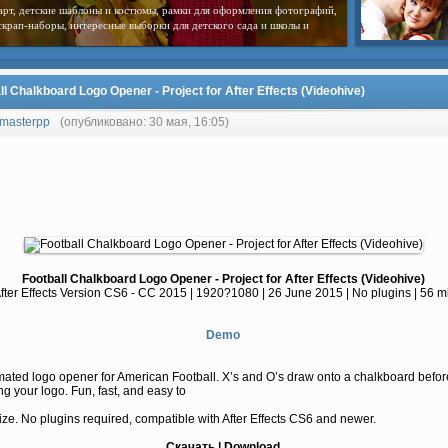
арт, детские шаблоны и костюмы, рамки для оформления фотографий,
скрап-наборы, интересные выборки для детского сада и школы и
ll Chalkboard Logo Opener - Project for After Effects (Videohive)
masterpp
(опубликовано: 30 мая, 16:05)
Football Chalkboard Logo Opener - Project for After Effects (Videohive)
fter Effects Version CS6 - CC 2015 | 1920?1080 | 26 June 2015 | No plugins | 56 m
Demo
ated logo opener for American Football. X’s and O’s draw onto a chalkboard befor
ng your logo. Fun, fast, and easy to
ze. No plugins required, compatible with After Effects CS6 and newer.
Скачать | Download