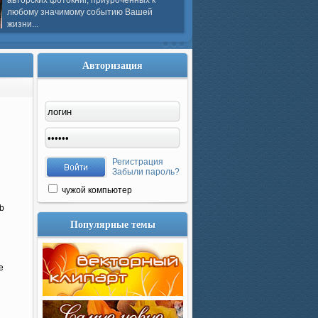
авторских фотокниг, приуроченных к
любому значимому событию Вашей
жизни...
Авторизация
Регистрация
Забыли пароль?
чужой компьютер
b
Популярные темы
e