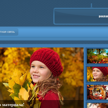
тная связь
о материала!