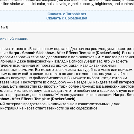
or, line stroke width, tint color, noise levels, vignette opacity, brightness, and contrast
Скачать с Turbobit.net
Скачать с Uploaded.net
news]
жие публикации:
 приветствовать Вас на нашем портале! Для начала рекомендуем посмотрет
ание
Harpa - Smooth Slideshow - After Effects Template (RocketStock)
. Вы мо
проблем забрать к себе это дополнение и пользоваться им. У нас все разложе
олочкам, и даже поверхностный взгляд на список убедит вас, что у нас есть
тически все, начиная от простых иконок, заканчивая дизайнерскими
ственными рамками. Вы можете воспользоваться удобным меню или поиском.
шим плюсом сайта является то, что он дает возможность получить файл с
ольких популярных файлообмеников, и Вы можете выбрать тот, с которым
таете чаще. Посмотрите всю подборку — не везде Вы найдете такой интере
риал. Есть множество как простых так и более сложных дизайнерских заготово
рые значительно помогут вам создать что-то необычное и красивое с нуля ил
ужат прекрасным дополнением! Желаем удачного использования
Harpa - Sm
eshow - After Effects Template (RocketStock)
!
ый материал предоставлен исключительно в ознакомительных целях.
нистрация не несет ответственности за его содержимое.