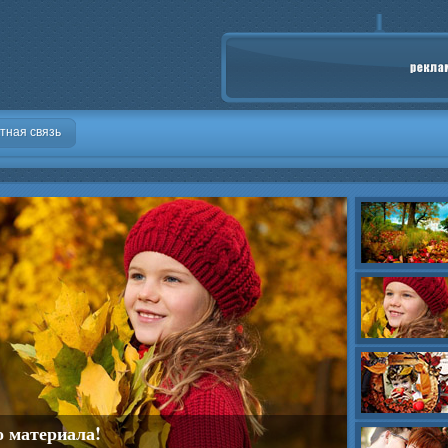
тная связь
о материала!