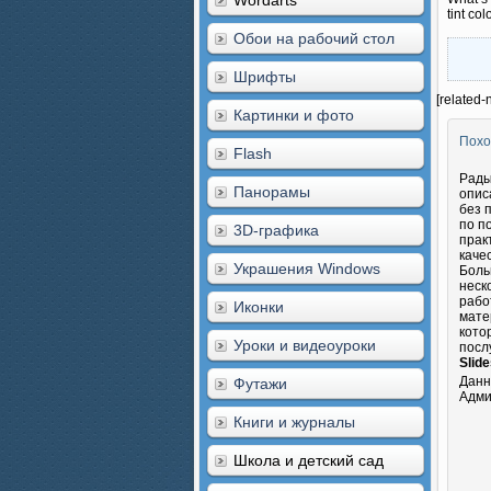
Wordarts
tint col
Обои на рабочий стол
Шрифты
[related-
Картинки и фото
Похо
Flash
Рады
Панорамы
опис
без 
по п
3D-графика
прак
каче
Украшения Windows
Боль
неск
рабо
Иконки
мате
кото
Уроки и видеоуроки
посл
Slid
Данн
Футажи
Адми
Книги и журналы
Школа и детский сад