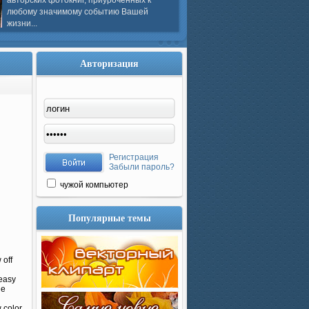
авторских фотокниг, приуроченных к
любому значимому событию Вашей
жизни...
Авторизация
Регистрация
Забыли пароль?
чужой компьютер
Популярные темы
 off
 easy
ge
 color,