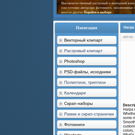
Высококачественный растровый и векторный клип
уже готовые авторские фотокниги, эксклюзивные 
многое другое
Перейти к выбору
Навигация
Harpa 
автор:
Векторный клипарт
Растровый клипарт
Photoshop
PSD-файлы, исходники
Полиптихи, триптихи
Календари
Скрап-наборы
Descri
Harpa i
Рамки и скрап-странички
Whether
some mo
Smooth 
Фотокниги
customi
colors,
What’s 