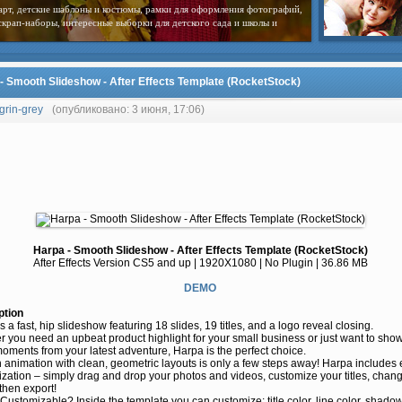
арт, детские шаблоны и костюмы, рамки для оформления фотографий,
скрап-наборы, интересные выборки для детского сада и школы и
- Smooth Slideshow - After Effects Template (RocketStock)
grin-grey
(опубликовано: 3 июня, 17:06)
Harpa - Smooth Slideshow - After Effects Template (RocketStock)
After Effects Version CS5 and up | 1920X1080 | No Plugin | 36.86 MB
DEMO
ption
s a fast, hip slideshow featuring 18 slides, 19 titles, and a logo reveal closing.
 you need an upbeat product highlight for your small business or just want to show
ments from your latest adventure, Harpa is the perfect choice.
animation with clean, geometric layouts is only a few steps away! Harpa includes
zation – simply drag and drop your photos and videos, customize your titles, chan
 then export!
Customizable? Inside the template you can customize: title color, line color, shadow