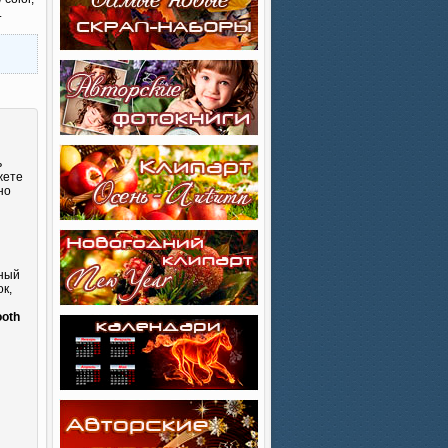
.
ь
жете
но
сный
к,
и
ooth