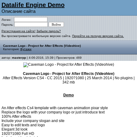
Datalife Engine Demo
Описание сайта
Логин:
Пароль:
Регистрация на сайте!
Забыли пароль?
Вы просматриваете мобильную версию сайта.
Перейти на полную версию сайта.
Caveman Logo - Project for After Effects (Videohive)
Категория:
Футажи
автор:
masterpp
| 4-06-2016, 15:39 | Просмотров: 469
Caveman Logo - Project for After Effects (Videohive)
After Effects Version CS4 - CC 2015 | 1920?1080 | 25 March 2014 | No plugins |
342 mb
Demo
An After effects Cs4 template with caveman animation pixar style
Replace the logo with your company logo or just introduce text
100% After effects
Include your company slogan and site
Easy to edit texts and logo
Elegant 3d look
1920?1080 Full HD