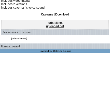
Includes video tutorial
Includes 2 versions
Includes caveman’s voice sound
Скачать | Download
turbobit.net
uploaded.net
Другие новости по теме:
{related-news}
Комментарии (0)
Powered by
DataLife Engine