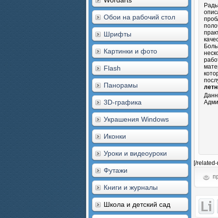
Wordarts
Рады
опис
Обои на рабочий стол
проб
поло
прак
Шрифты
каче
Боль
Картинки и фото
неск
рабо
мате
Flash
кото
посл
Панорамы
летн
Данн
3D-графика
Адми
Украшения Windows
Иконки
Уроки и видеоуроки
[/related
Футажи
пр
Книги и журналы
Школа и детский сад