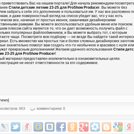
 приветствовать Вас на нашем портале! Для начала рекомендуем посмотрет
ание
Стили детские летние 23-25 для ProShow Producer
. Вы можете без
лем забрать к себе это дополнение и пользоваться им. У нас все разложено п
чкам, и даже поверхностный взгляд на список убедит вас, что у нас есть
тически все, начиная от простых иконок, заканчивая дизайнерскими
ственными рамками. Вы можете воспользоваться удобным меню или поиском.
шим плюсом сайта является то, что он дает возможность получить файл с
ольких популярных файлообмеников, и Вы можете выбрать тот, с которым
таете чаще. Посмотрите всю подборку — не везде Вы найдете такой интере
риал. Есть множество как простых так и более сложных дизайнерских заготово
рые значительно помогут вам создать что-то необычное и красивое с нуля ил
ужат прекрасным дополнением! Желаем удачного использования
Стили детс
ие 23-25 для ProShow Producer
!
ый материал предоставлен исключительно в ознакомительных целях.
нистрация не несет ответственности за его содержимое.
-news]
осмотров: 463
комментариев: 0