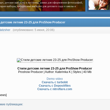
арт, детские шаблоны и костюмы, рамки для оформления фотографий,
скрап-наборы, интересные выборки для детского сада и школы и
 детские летние 23-25 для ProShow Producer
tatzsher
(опубликовано: 5 июня, 20:06)
Стили детские летние 23-25 для ProShow Producer
Proshow Producer | Author: Katerinka K | Styles | 40 Mb
Demo video
Скачать с turbobit
Скачать с Depositfiles
Скачать с nitroflare.com
news]
жие публикации: