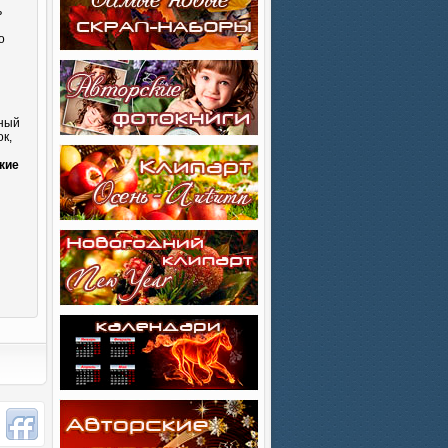
ь
о
сный
к,
и
кие