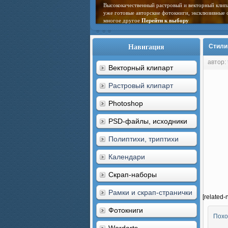
Высококачественный растровый и векторный клип
уже готовые авторские фотокниги, эксклюзивные 
многое другое
Перейти к выбору
Навигация
Стили
автор:
Векторный клипарт
Растровый клипарт
Photoshop
PSD-файлы, исходники
Полиптихи, триптихи
Календари
Скрап-наборы
Рамки и скрап-странички
[related-
Фотокниги
Похо