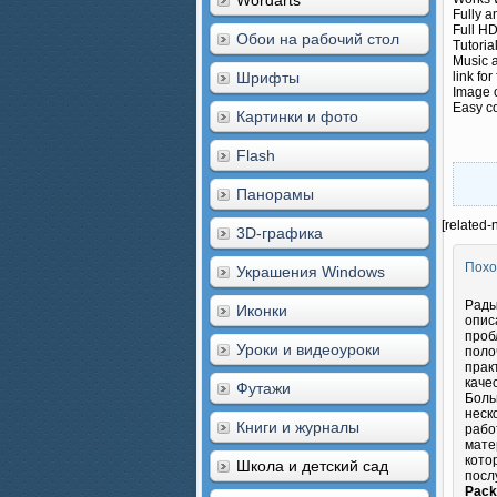
Wordarts
Fully a
Full H
Обои на рабочий стол
Tutoria
Music a
Шрифты
link for
Image o
Easy c
Картинки и фото
Flash
Панорамы
[related-
3D-графика
Похо
Украшения Windows
Рады
Иконки
опис
проб
Уроки и видеоуроки
поло
прак
каче
Футажи
Боль
неск
Книги и журналы
рабо
мате
кото
Школа и детский сад
посл
Pack 