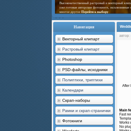
Высококачественный растровый и векторный клип
уже готовые авторские фотокниги, эксклюзивные 
многое другое
Перейти к выбору
Навигация
Weddin
автор:
Векторный клипарт
Растровый клипарт
Photoshop
PSD-файлы, исходники
Полиптихи, триптихи
After
Календари
Скрап-наборы
Рамки и скрап-странички
Main f
Fast re
Templa
Фотокниги
Works 
No plug
Works w