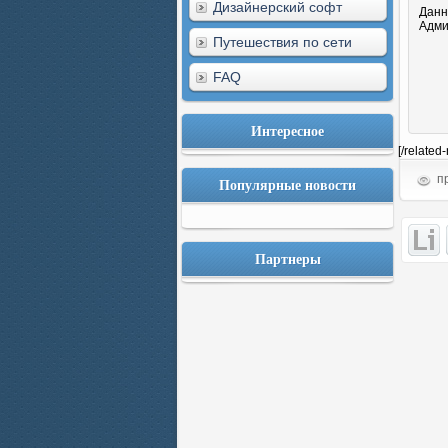
Дизайнерский софт
Данн
Адми
Путешествия по сети
FAQ
Интересное
[/related
пр
Популярные новости
Партнеры