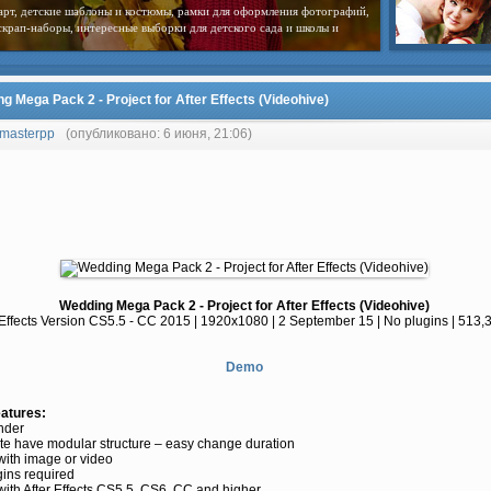
арт, детские шаблоны и костюмы, рамки для оформления фотографий,
скрап-наборы, интересные выборки для детского сада и школы и
g Mega Pack 2 - Project for After Effects (Videohive)
masterpp
(опубликовано: 6 июня, 21:06)
Wedding Mega Pack 2 - Project for After Effects (Videohive)
 Effects Version CS5.5 - CC 2015 | 1920x1080 | 2 September 15 | No plugins | 513
Demo
eatures:
nder
te have modular structure – easy change duration
with image or video
ins required
ith After Effects CS5.5, CS6, CC and higher