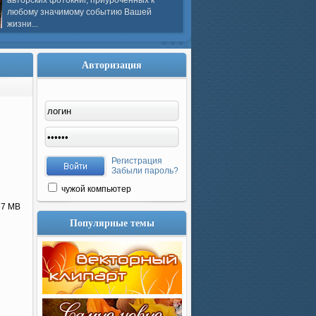
авторских фотокниг, приуроченных к
любому значимому событию Вашей
жизни...
Авторизация
Регистрация
Забыли пароль?
чужой компьютер
,37 MB
Популярные темы