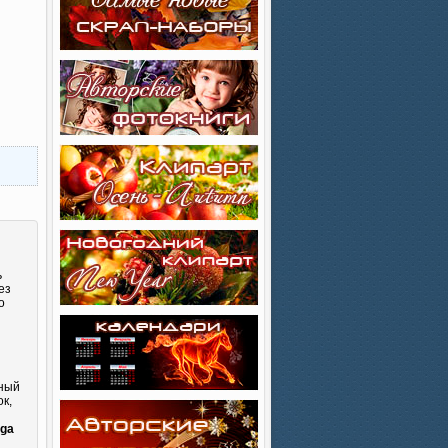
ь
ез
о
сный
к,
и
ega