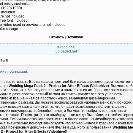
nd easily customizable
D (1920x1080)
l included
re not included
 free font included
r video used in preview are not included
olor change
Скачать | Download
turbobit.net
uploaded.net
news]
жие публикации:
 приветствовать Вас на нашем портале! Для начала рекомендуем посмотрет
ание
Wedding Mega Pack 2 - Project for After Effects (Videohive)
. Вы можете б
лем забрать к себе это дополнение и пользоваться им. У нас все разложено п
чкам, и даже поверхностный взгляд на список убедит вас, что у нас есть
тически все, начиная от простых иконок, заканчивая дизайнерскими
ственными рамками. Вы можете воспользоваться удобным меню или поиском.
шим плюсом сайта является то, что он дает возможность получить файл с
ольких популярных файлообмеников, и Вы можете выбрать тот, с которым
таете чаще. Посмотрите всю подборку — не везде Вы найдете такой интере
риал. Есть множество как простых так и более сложных дизайнерских заготово
рые значительно помогут вам создать что-то необычное и красивое с нуля ил
ужат прекрасным дополнением! Желаем удачного использования
Wedding M
2 - Project for After Effects (Videohive)
!