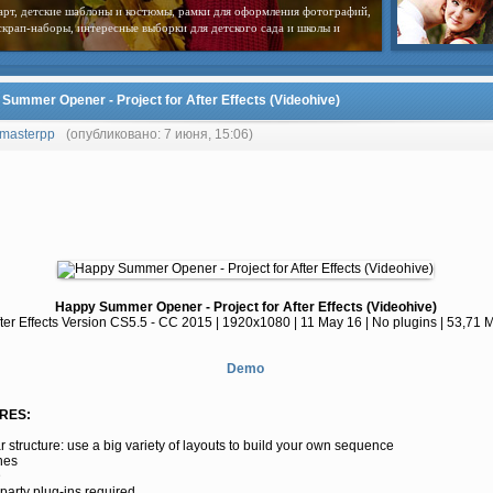
арт, детские шаблоны и костюмы, рамки для оформления фотографий,
скрап-наборы, интересные выборки для детского сада и школы и
Summer Opener - Project for After Effects (Videohive)
masterpp
(опубликовано: 7 июня, 15:06)
Happy Summer Opener - Project for After Effects (Videohive)
ter Effects Version CS5.5 - CC 2015 | 1920x1080 | 11 May 16 | No plugins | 53,71 
Demo
RES:
 structure: use a big variety of layouts to build your own sequence
nes
D
party plug-ins required