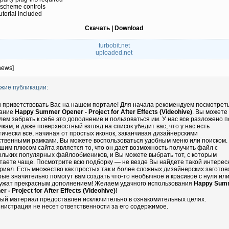
 scheme controls
utorial included
Скачать | Download
turbobit.net
uploaded.net
news]
жие публикации:
 приветствовать Вас на нашем портале! Для начала рекомендуем посмотрет
ание
Happy Summer Opener - Project for After Effects (Videohive)
. Вы можете
лем забрать к себе это дополнение и пользоваться им. У нас все разложено п
чкам, и даже поверхностный взгляд на список убедит вас, что у нас есть
тически все, начиная от простых иконок, заканчивая дизайнерскими
ственными рамками. Вы можете воспользоваться удобным меню или поиском.
шим плюсом сайта является то, что он дает возможность получить файл с
ольких популярных файлообмеников, и Вы можете выбрать тот, с которым
таете чаще. Посмотрите всю подборку — не везде Вы найдете такой интере
риал. Есть множество как простых так и более сложных дизайнерских заготово
рые значительно помогут вам создать что-то необычное и красивое с нуля ил
ужат прекрасным дополнением! Желаем удачного использования
Happy Sum
r - Project for After Effects (Videohive)
!
ый материал предоставлен исключительно в ознакомительных целях.
нистрация не несет ответственности за его содержимое.