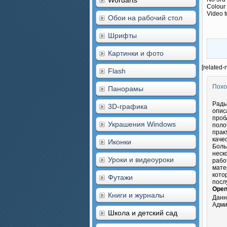
Wordarts
Colour
Video t
Обои на рабочий стол
Шрифты
Картинки и фото
[related-
Flash
Похо
Панорамы
Рады
3D-графика
опис
проб
Украшения Windows
поло
прак
каче
Иконки
Боль
неск
Уроки и видеоуроки
рабо
мате
кото
Футажи
посл
Opene
Книги и журналы
Данн
Адми
Школа и детский сад