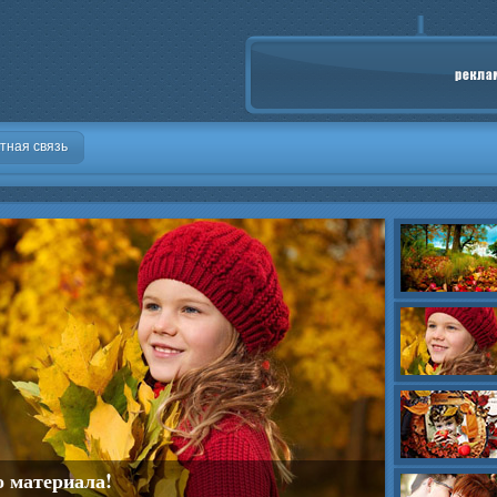
тная связь
о материала!