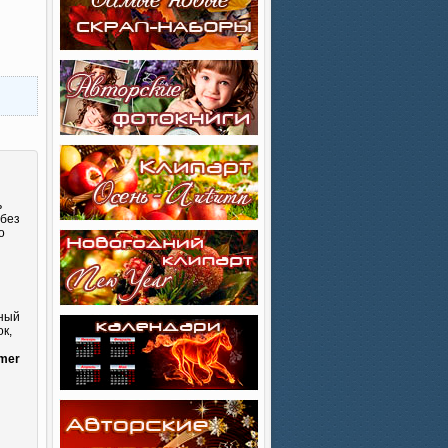
ь
 без
о
сный
к,
и
mer