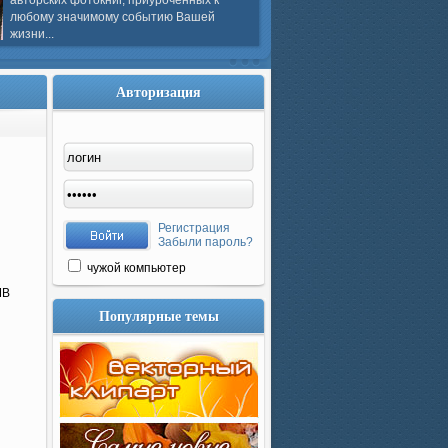
авторских фотокниг, приуроченных к
любому значимому событию Вашей
жизни...
Авторизация
Регистрация
Забыли пароль?
чужой компьютер
MB
Популярные темы