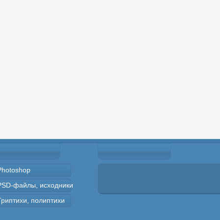
Photoshop
PSD-файлы, исходники
Триптихи, полиптихи