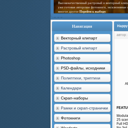
Высококачественный растровый и векторный клип
уже готовые авторские фотокниги, эксклюзивные 
многое другое
Перейти к выбору
Навигация
Happy 
автор:
Векторный клипарт
Растровый клипарт
Photoshop
PSD-файлы, исходники
Полиптихи, триптихи
Af
Календари
Скрап-наборы
Рамки и скрап-странички
FEATU
Modular
Фотокниги
25 sce
Full H
No 3rd 