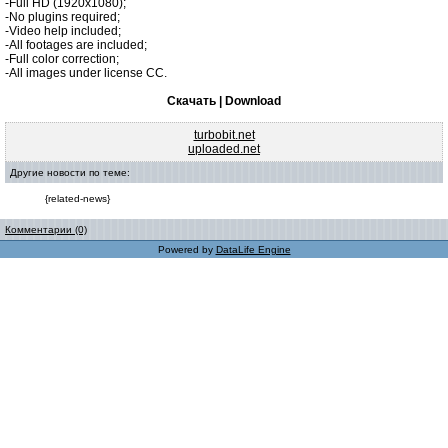
-Full HD (1920x1080);
-No plugins required;
-Video help included;
-All footages are included;
-Full color correction;
-All images under license CC.
Скачать | Download
turbobit.net
uploaded.net
Другие новости по теме:
{related-news}
Комментарии (0)
Powered by
DataLife Engine