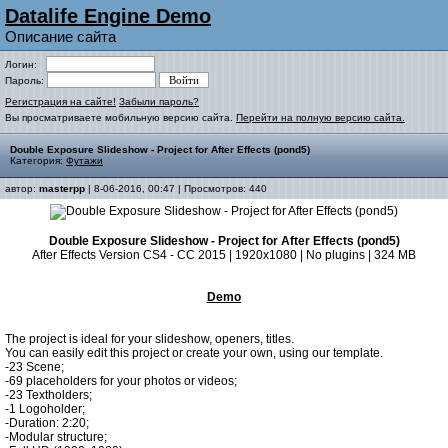
Datalife Engine Demo
Описание сайта
Логин:
Пароль:
Регистрация на сайте!
Забыли пароль?
Вы просматриваете мобильную версию сайта.
Перейти на полную версию сайта.
Double Exposure Slideshow - Project for After Effects (pond5)
Категория:
Футажи
автор:
masterpp
| 8-06-2016, 00:47 | Просмотров: 440
Double Exposure Slideshow - Project for After Effects (pond5)
After Effects Version CS4 - CC 2015 | 1920x1080 | No plugins | 324 MB
Demo
The project is ideal for your slideshow, openers, titles.
You can easily edit this project or create your own, using our template.
-23 Scene;
-69 placeholders for your photos or videos;
-23 Textholders;
-1 Logoholder;
-Duration: 2:20;
-Modular structure;