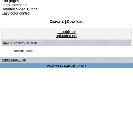
End pages
Logo Animation
Detailed Video Tutorial
Easy color control
Скачать | Download
turbobit.net
uploaded.net
Другие новости по теме:
{related-news}
Комментарии (0)
Powered by
DataLife Engine