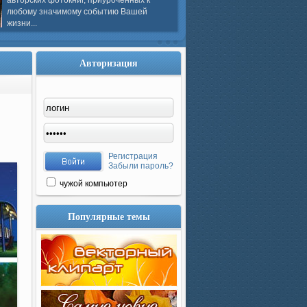
авторских фотокниг, приуроченных к
любому значимому событию Вашей
жизни...
Авторизация
Регистрация
Забыли пароль?
чужой компьютер
Популярные темы