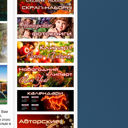
т Вам
о,
 этого
олько в