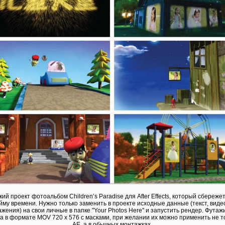
кий проект фотоальбом Children’s Paradise для After Effects, который сбереже
йму времени. Нужно только заменить в проекте исходные данные (текст, виде
жения) на свои личные в папке "Your Photos Here" и запустить рендер. Футажи
а в формате MOV 720 x 576 с масками, при желании их можно применить не т
АЕ, а в обычных монтажках.