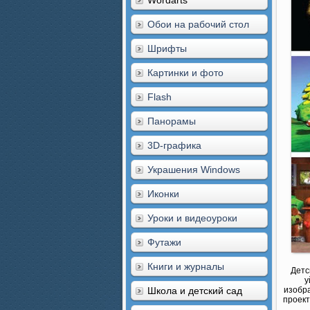
Wordarts
Обои на рабочий стол
Шрифты
Картинки и фото
Flash
Панорамы
3D-графика
Украшения Windows
Иконки
Уроки и видеоуроки
Футажи
Книги и журналы
Детс
у
Школа и детский сад
изобра
проект