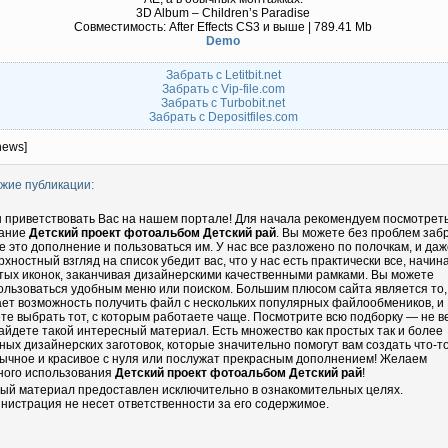
3D Album – Children’s Paradise
Совместимость: After Effects CS3 и выше | 789.41 Mb
Demo
Забрать с Letitbit.net
Забрать с Vip-file.com
Забрать с Turbobit.net
Забрать с Depositfiles.com
news]
жие публикации:
 приветствовать Вас на нашем портале! Для начала рекомендуем посмотрет
ание
Детский проект фотоальбом Детский рай
. Вы можете без проблем заб
бе это дополнение и пользоваться им. У нас все разложено по полочкам, и даж
рхностный взгляд на список убедит вас, что у нас есть практически все, начин
тых иконок, заканчивая дизайнерскими качественными рамками. Вы можете
ользоваться удобным меню или поиском. Большим плюсом сайта является то,
ает возможность получить файл с нескольких популярных файлообмеников, и
те выбрать тот, с которым работаете чаще. Посмотрите всю подборку — не в
айдете такой интересный материал. Есть множество как простых так и более
ных дизайнерских заготовок, которые значительно помогут вам создать что-т
ычное и красивое с нуля или послужат прекрасным дополнением! Желаем
ного использования
Детский проект фотоальбом Детский рай
!
ый материал предоставлен исключительно в ознакомительных целях.
нистрация не несет ответственности за его содержимое.