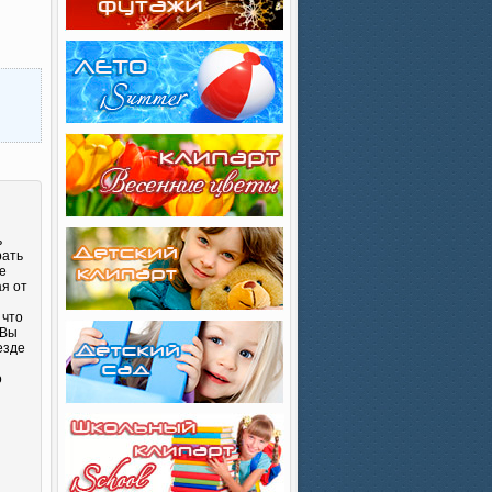
ь
рать
е
ая от
 что
 Вы
езде
о