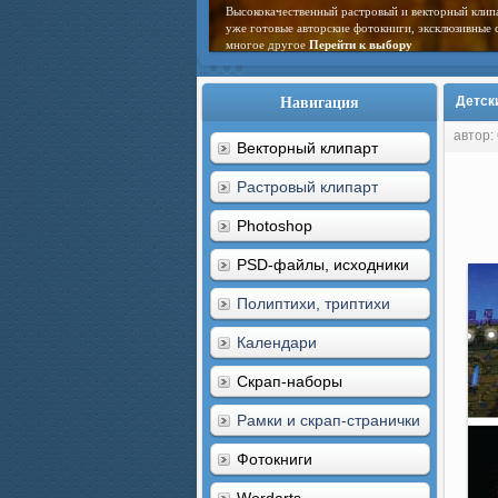
Высококачественный растровый и векторный клип
уже готовые авторские фотокниги, эксклюзивные 
многое другое
Перейти к выбору
Навигация
Детск
автор:
Векторный клипарт
Растровый клипарт
Photoshop
PSD-файлы, исходники
Полиптихи, триптихи
Календари
Скрап-наборы
Рамки и скрап-странички
Фотокниги