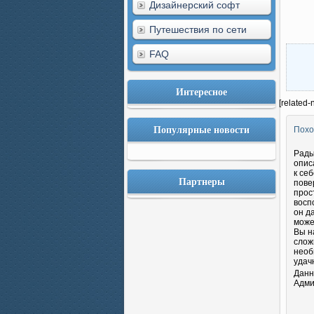
Дизайнерский софт
Путешествия по сети
FAQ
Интересное
[related-
Популярные новости
Похо
Рады
опис
к се
Партнеры
пове
прос
восп
он д
може
Вы н
слож
необ
удач
Данн
Адми