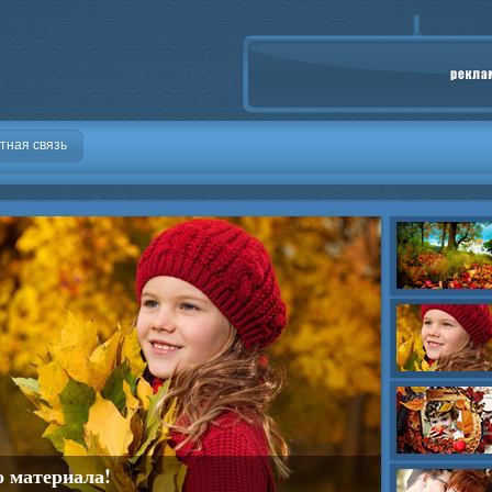
тная связь
о материала!