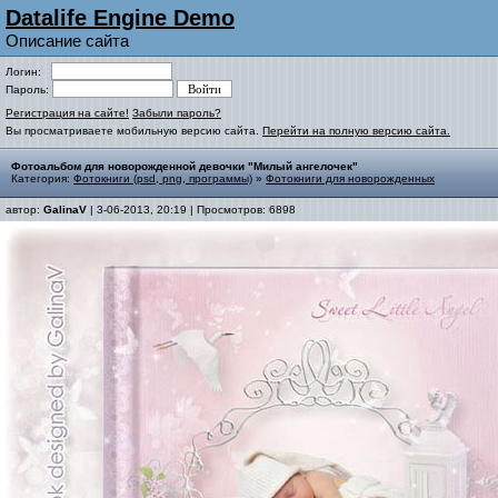
Datalife Engine Demo
Описание сайта
Логин:
Пароль:
Регистрация на сайте!
Забыли пароль?
Вы просматриваете мобильную версию сайта.
Перейти на полную версию сайта.
Фотоальбом для новорожденной девочки "Милый ангелочек"
Категория:
Фотокниги (psd, png, программы)
»
Фотокниги для новорожденных
автор:
GalinaV
| 3-06-2013, 20:19 | Просмотров: 6898