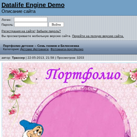
Datalife Engine Demo
Описание сайта
Логин:
Пароль:
Регистрация на сайте!
Забыли пароль?
Вы просматриваете мобильную версию сайта.
Перейти на полную версию сайта.
Портфолио детское – Семь гномов и Белоснежка
Категория:
Детские фотокниги
,
Фотокниги-портфолио
автор:
Трассер
| 22-05-2013, 21:58 | Просмотров: 3203