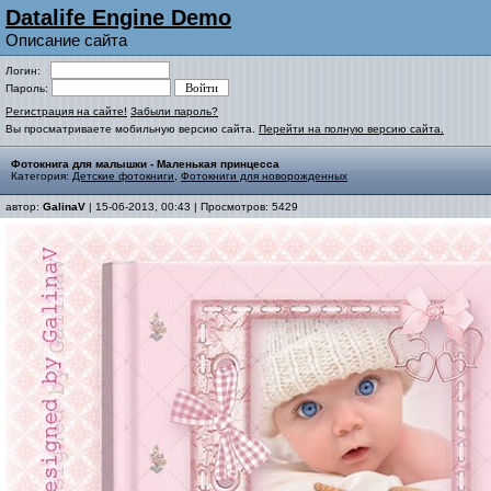
Datalife Engine Demo
Описание сайта
Логин:
Пароль:
Регистрация на сайте!
Забыли пароль?
Вы просматриваете мобильную версию сайта.
Перейти на полную версию сайта.
Фотокнига для малышки - Маленькая принцесса
Категория:
Детские фотокниги
,
Фотокниги для новорожденных
автор:
GalinaV
| 15-06-2013, 00:43 | Просмотров: 5429