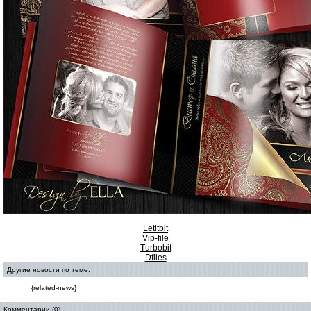
Letitbit
Vip-file
Turbobit
Dfiles
Другие новости по теме:
{related-news}
Комментарии (0)