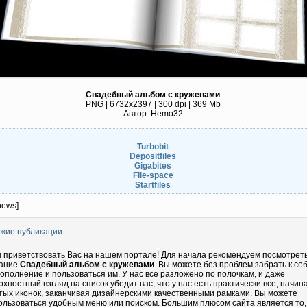
Свадебный альбом с кружевами
PNG | 6732x2397 | 300 dpi | 369 Mb
Автор: Hemo32
Turbobit
Depositfiles
Gigabites
File-space
Startfiles
news]
жие публикации:
 приветствовать Вас на нашем портале! Для начала рекомендуем посмотрет
ание
Свадебный альбом с кружевами
. Вы можете без проблем забрать к се
дополнение и пользоваться им. У нас все разложено по полочкам, и даже
рхностный взгляд на список убедит вас, что у нас есть практически все, начин
тых иконок, заканчивая дизайнерскими качественными рамками. Вы можете
ользоваться удобным меню или поиском. Большим плюсом сайта является то,