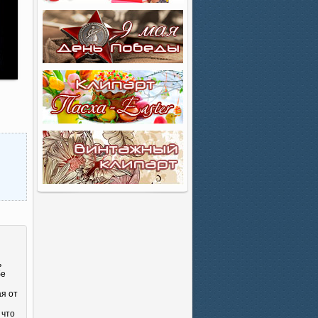
ь
бе
ая от
 что