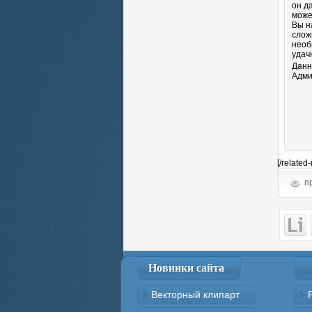
он д
може
Вы н
слож
необ
удач
Данн
Адми
[/related
пр
Новинки сайта
Векторный клипарт