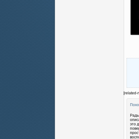
[related-
Похо
Рады
опис
это 
пове
прос
восп