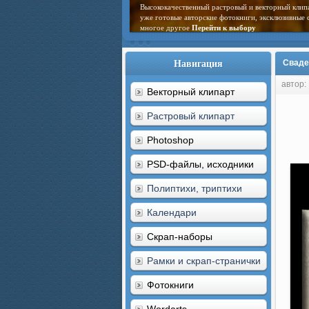
Высококачественный растровый и векторный клип
уже готовые авторские фотокниги, эксклюзивные 
многое другое
Перейти к выбору
Навигация
Сваде
автор:
Векторный клипарт
Растровый клипарт
Photoshop
PSD-файлы, исходники
Полиптихи, триптихи
Календари
Скрап-наборы
Рамки и скрап-странички
Фотокниги