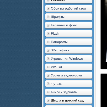
Wordarts
Обои на рабочий стол
Шрифты
Картинки и фото
Flash
Панорамы
3D-графика
Украшения Windows
Иконки
Уроки и видеоуроки
Футажи
Книги и журналы
Школа и детский сад