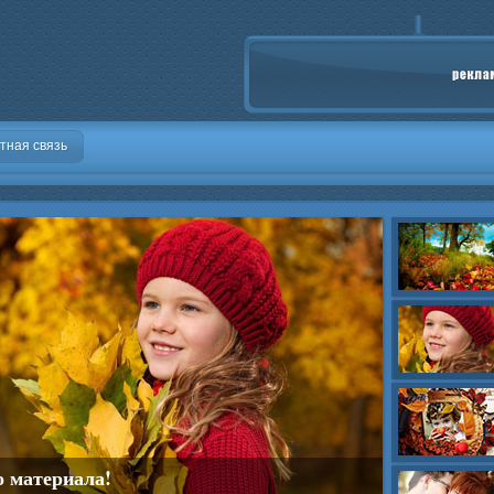
тная связь
о материала!