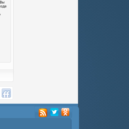
 Вы
езде
о