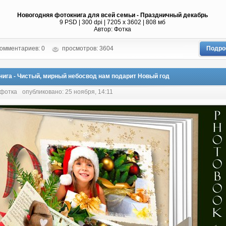
Новогодняя фотокнига для всей семьи - Праздничный декабрь
9 PSD | 300 dpi | 7205 x 3602 | 808 мб
Автор: Фотка
омментариев: 0
просмотров: 3604
Подро
нига - Чистый, мирный небосвод нам подарит Новый год
 фотка
опубликовано: 25 ноября, 14:11