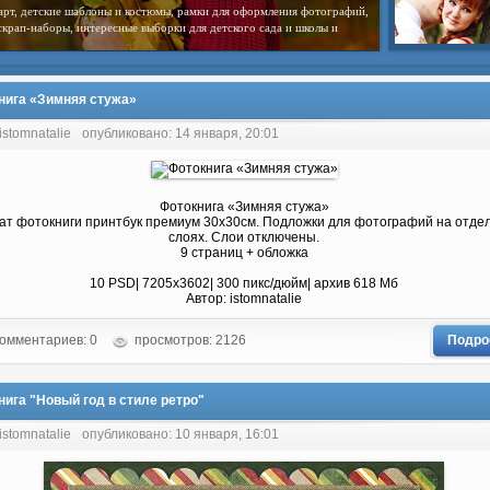
вого скрапбукинга и эксклюзивные скрап-наборы. Достаточно лишь
ру скрап-набора
нига «Зимняя стужа»
istomnatalie
опубликовано: 14 января, 20:01
Фотокнига «Зимняя стужа»
ат фотокниги принтбук премиум 30х30см. Подложки для фотографий на отде
слоях. Слои отключены.
9 страниц + обложка
10 PSD| 7205х3602| 300 пикс/дюйм| архив 618 Мб
Автор: istomnatalie
омментариев: 0
просмотров: 2126
Подро
нига "Новый год в стиле ретро"
istomnatalie
опубликовано: 10 января, 16:01