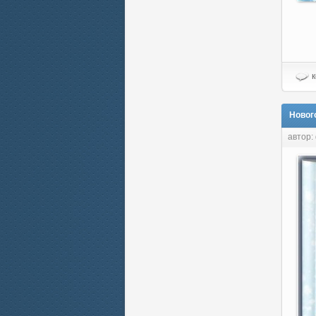
к
Новог
автор: