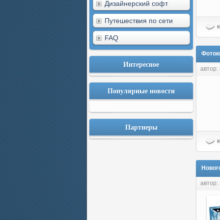
Дизайнерский софт
Путешествия по сети
к
FAQ
Фоток
Интересное
автор:
Популярные новости
Партнеры
к
Новог
автор: