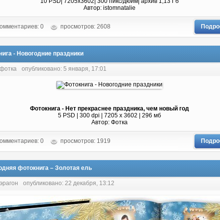
10 PSD| 7205x3602| 300 пикс/дюйм| архив 1,13 Гб
Автор: istomnatalie
омментариев: 0
просмотров: 2608
Подро
нига - Новогодние праздники
 фотка
опубликовано: 5 января, 17:01
Фотокнига - Нет прекраснее праздника, чем новый год
5 PSD | 300 dpi | 7205 x 3602 | 296 мб
Автор: Фотка
омментариев: 0
просмотров: 1919
Подро
одняя фотокнига – Золотая ель
 эрагон
опубликовано: 22 декабря, 13:12