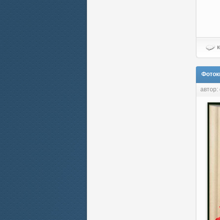
к
Фоток
автор: