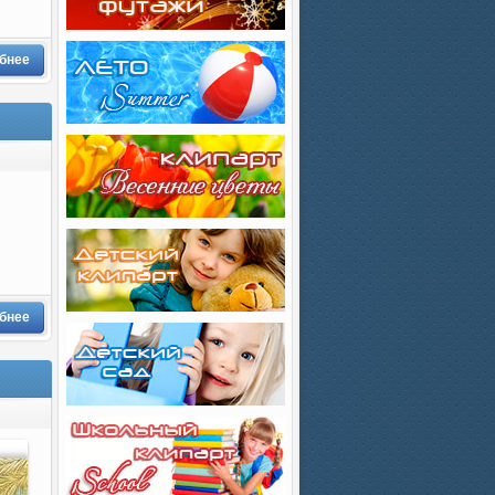
бнее
бнее