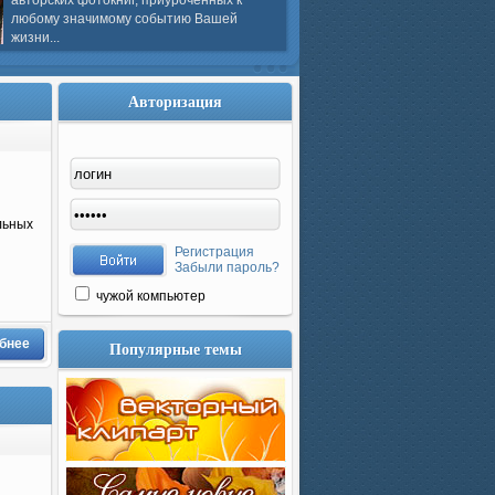
авторских фотокниг, приуроченных к
любому значимому событию Вашей
жизни...
Авторизация
льных
Регистрация
Забыли пароль?
чужой компьютер
бнее
Популярные темы