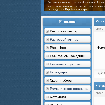
На нашем сайте Вы всегда найдете новинки цифро
выбрать интересуемую рубрику!
Перейти к выбо
Навигация
Фоток
автор: 
Векторный клипарт
Растровый клипарт
Photoshop
Форм
PSD-файлы, исходники
Полиптихи, триптихи
Календари
к
Скрап-наборы
Фоток
Рамки и скрап-странички
автор: 
Фотокниги