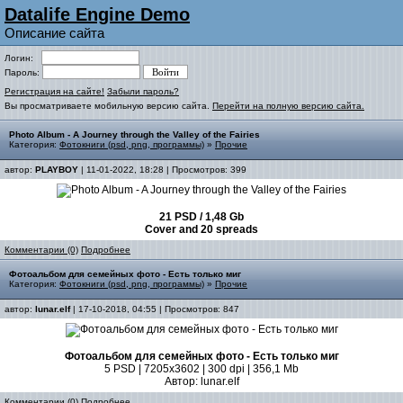
Datalife Engine Demo
Описание сайта
Логин:
Пароль:
Регистрация на сайте!
Забыли пароль?
Вы просматриваете мобильную версию сайта.
Перейти на полную версию сайта.
Photo Album - A Journey through the Valley of the Fairies
Категория:
Фотокниги (psd, png, программы)
»
Прочие
автор:
PLAYBOY
| 11-01-2022, 18:28 | Просмотров: 399
21 PSD / 1,48 Gb
Cover and 20 spreads
Комментарии (0)
Подробнее
Фотоальбом для семейных фото - Есть только миг
Категория:
Фотокниги (psd, png, программы)
»
Прочие
автор:
lunar.elf
| 17-10-2018, 04:55 | Просмотров: 847
Фотоальбом для семейных фото - Есть только миг
5 PSD | 7205x3602 | 300 dpi | 356,1 Mb
Автор: lunar.elf
Комментарии (0)
Подробнее