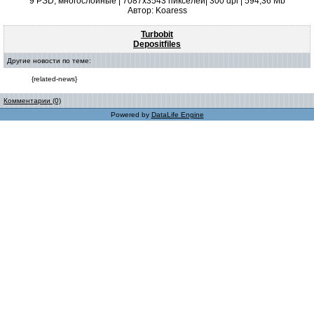
9 PSD, многослойные | 7087x3543 пикселей| 300 dpi | 594,36 Mb
Автор: Koaress
Turbobit
Depositfiles
Другие новости по теме:
{related-news}
Комментарии (0)
Powered by
DataLife Engine