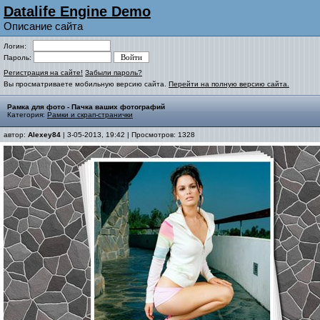
Datalife Engine Demo
Описание сайта
Логин:
Пароль:
Регистрация на сайте!
Забыли пароль?
Вы просматриваете мобильную версию сайта.
Перейти на полную версию сайта.
Рамка для фото - Пачка ваших фотографий
Категория:
Рамки и скрап-странички
автор:
Alexey84
| 3-05-2013, 19:42 | Просмотров: 1328