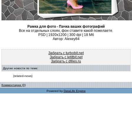
Рамка для фото - Пачка ваших фотографий
Все на отдельных слоях, фон ставите какой пожелаете.
PSD | 1920x1200 | 300 dpi | 18 Мб
Автор: Alexey84
Забрать с turbobit.net
Забрать с letitbit.net
Забрать с dfiles.ru
Другие новости по теме:
{related-news}
Комментарии (0)
Powered by
DataLife Engine