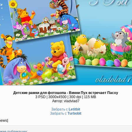
Детские рамки для фотошопа - Винни Пух встречает Пасху
3 PSD | 3000х4500 | 300 dpi | 115 MB
Автор: vladvlad7
Забрать с
Letitbit
Забрать с
Тurbobit
news]
жие публикации: