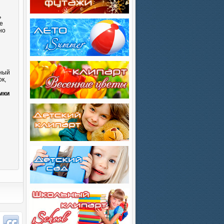
ь
е
но
сный
к,
и
мки