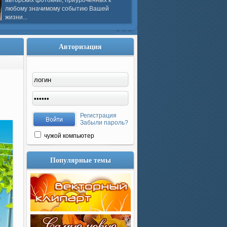
авторских фотокниг, приуроченных к
любому значимому событию Вашей
жизни...
Авторизация
Регистрация
Забыли пароль?
чужой компьютер
Популярные темы