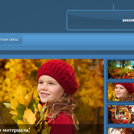
тная связь
о материала!