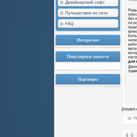
Дизайнерский софт
Рады
Путешествия по сети
опис
без 
по п
FAQ
прак
каче
Боль
Интересное
неск
рабо
мате
кото
Популярные новости
посл
для 
Данн
Адми
Партнеры
[/related
пр