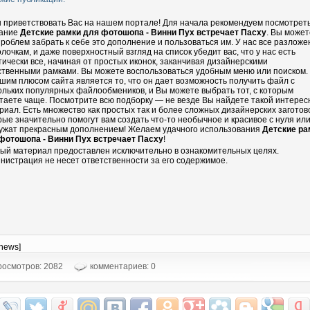
 приветствовать Вас на нашем портале! Для начала рекомендуем посмотрет
ание
Детские рамки для фотошопа - Винни Пух встречает Пасху
. Вы может
проблем забрать к себе это дополнение и пользоваться им. У нас все разложе
олочкам, и даже поверхностный взгляд на список убедит вас, что у нас есть
тически все, начиная от простых иконок, заканчивая дизайнерскими
ственными рамками. Вы можете воспользоваться удобным меню или поиском.
шим плюсом сайта является то, что он дает возможность получить файл с
ольких популярных файлообмеников, и Вы можете выбрать тот, с которым
таете чаще. Посмотрите всю подборку — не везде Вы найдете такой интере
риал. Есть множество как простых так и более сложных дизайнерских заготово
рые значительно помогут вам создать что-то необычное и красивое с нуля ил
ужат прекрасным дополнением! Желаем удачного использования
Детские ра
фотошопа - Винни Пух встречает Пасху
!
ый материал предоставлен исключительно в ознакомительных целях.
нистрация не несет ответственности за его содержимое.
-news]
осмотров: 2082
комментариев: 0