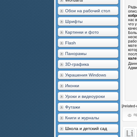
Wordarts
Рады
Обои на рабочий стол
опис
коб
нас 
Шрифты
что 
каче
Картинки и фото
Боль
неск
рабо
Flash
мате
кото
Панорамы
посл
кале
Данн
3D-графика
Адми
Украшения Windows
Иконки
Уроки и видеоуроки
[/related
Футажи
пр
Книги и журналы
Школа и детский сад