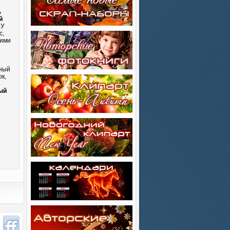
ь
й
 У
с,
кими
сный
к,
и
ый