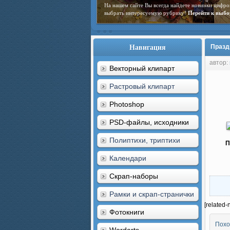
На нашем сайте Вы всегда найдете новинки цифро
выбрать интересуемую рубрику!
Перейти к выбо
Навигация
Празд
автор:
Векторный клипарт
Растровый клипарт
Photoshop
PSD-файлы, исходники
Полиптихи, триптихи
П
Календари
Скрап-наборы
Рамки и скрап-странички
[related-
Фотокниги
Похо