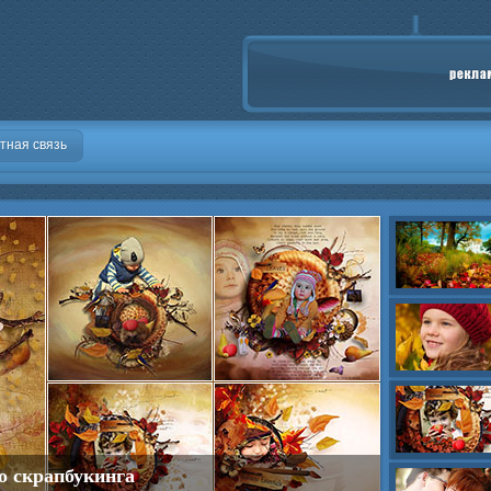
тная связь
о скрапбукинга