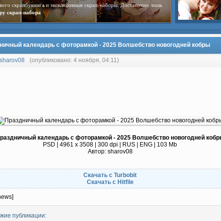
вого скрапбукинга и эксклюзивные скрап-наборы. Достаточно лишь
ру скрап-набора
ничный календарь с фоторамкой - 2025 Волшебство новогодней кобры
sharov08
(опубликовано: 4 ноября, 04:11)
раздничный календарь с фоторамкой - 2025 Волшебство новогодней коб
PSD | 4961 х 3508 | 300 dpi | RUS | ENG | 103 Mb
Автор: sharov08
Скачать с Turbobit
Скачать с Hitfile
news]
жие публикации: