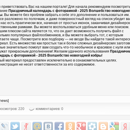
 приветствовать Вас на нашем портале! Для начала рекомендуем посмотрет
ание
Праздничный календарь с фоторамкой - 2025 Волшебство новогодне
ры
. Вы можете без проблем забрать к себе это дополнение и пользоваться им.
все разложено по полочкам, и даже поверхностный взгляд на список убедит ва
у нас есть практически все, начиная от простых иконок, заканчивая дизайнерс
ственными рамками. Вы можете воспользоваться удобным меню или поиском.
шим плюсом сайта является то, что он дает возможность получить файл с
ольких популярных файлообмеников, и Вы можете выбрать тот, с которым
таете чаще. Посмотрите всю подборку — не везде Вы найдете такой интере
риал. Есть множество как простых так и более сложных дизайнерских заготово
рые значительно помогут вам создать что-то необычное и красивое с нуля ил
ужат прекрасным дополнением! Желаем удачного использования
Праздничн
ндарь с фоторамкой - 2025 Волшебство новогодней кобры
!
ый материал предоставлен исключительно в ознакомительных целях.
нистрация не несет ответственности за его содержимое.
-news]
осмотров: 220
комментариев: 0