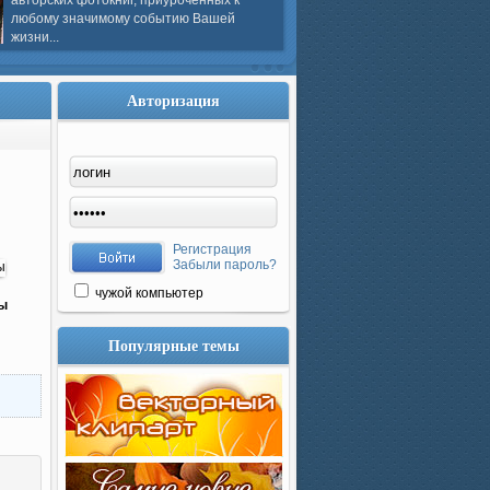
авторских фотокниг, приуроченных к
любому значимому событию Вашей
жизни...
Авторизация
Регистрация
Забыли пароль?
чужой компьютер
ры
Популярные темы