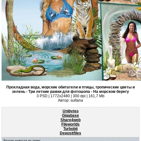
Прохладная вода, морские обитатели и птицы, тропические цветы и
зелень - Три летние рамки для фотошопа - На морском берегу
3 PSD | 1772x2480 | 300 dpi | 161,7 Mb
Автор: sultana
Unibytes
Gigabase
Share4web
Fileworlds
Turbobit
Depositfiles
Другие новости по теме: