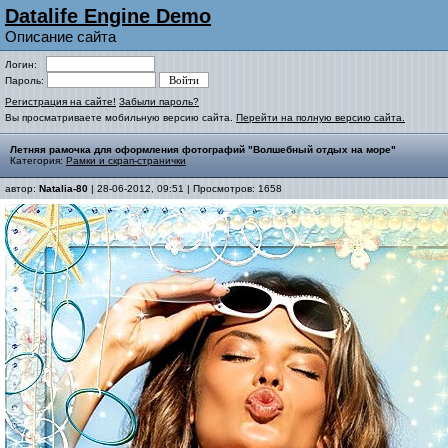
Datalife Engine Demo
Описание сайта
Логин:
Пароль:
Регистрация на сайте!
Забыли пароль?
Вы просматриваете мобильную версию сайта.
Перейти на полную версию сайта.
Летняя рамочка для оформления фотографий "Волшебный отдых на море"
Категория:
Рамки и скрап-странички
автор:
Natalia-80
| 28-06-2012, 09:51 | Просмотров: 1658