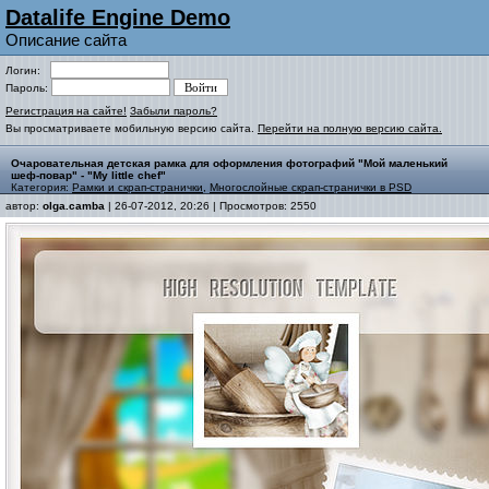
Datalife Engine Demo
Описание сайта
Логин:
Пароль:
Регистрация на сайте!
Забыли пароль?
Вы просматриваете мобильную версию сайта.
Перейти на полную версию сайта.
Очаровательная детская рамка для оформления фотографий "Мой маленький
шеф-повар" - "My little chef"
Категория:
Рамки и скрап-странички
,
Многослойные скрап-странички в PSD
автор:
olga.camba
| 26-07-2012, 20:26 | Просмотров: 2550