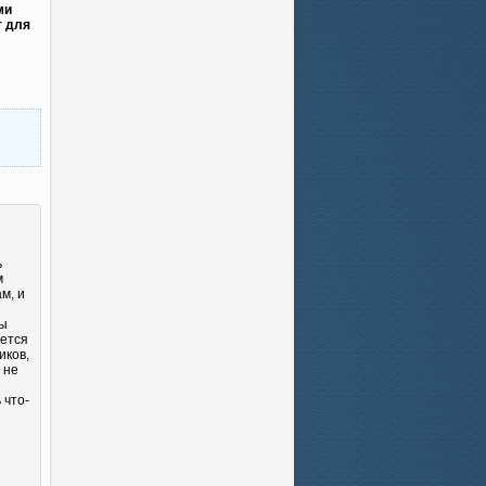
ми
т для
ь
м
м, и
Вы
яется
иков,
 не
 что-