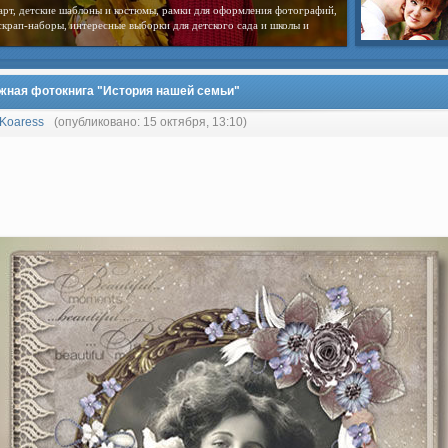
арт, детские шаблоны и костюмы, рамки для оформления фотографий,
скрап-наборы, интересные выборки для детского сада и школы и
жная фотокнига "История нашей семьи"
Koaress
(опубликовано: 15 октября, 13:10)