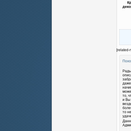
К
деко
[related-
Похо
Рады
опис
забр
даже
начи
може
то, 
и Вы
везд
боле
то н
удач
Данн
Адми