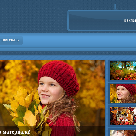
тная связь
о материала!