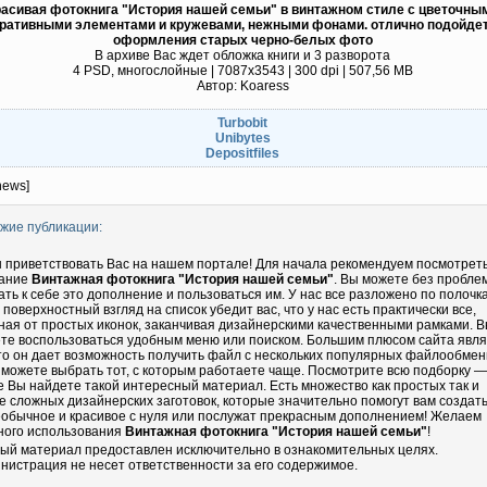
расивая фотокнига "История нашей семьи" в винтажном стиле с цветочны
ративными элементами и кружевами, нежными фонами. отлично подойде
оформления старых черно-белых фото
В архиве Вас ждет обложка книги и 3 разворота
4 PSD, многослойные | 7087x3543 | 300 dpi | 507,56 MB
Автор: Koaress
Turbobit
Unibytes
Depositfiles
news]
жие публикации:
 приветствовать Вас на нашем портале! Для начала рекомендуем посмотрет
ание
Винтажная фотокнига "История нашей семьи"
. Вы можете без пробле
ать к себе это дополнение и пользоваться им. У нас все разложено по полочка
 поверхностный взгляд на список убедит вас, что у нас есть практически все,
ная от простых иконок, заканчивая дизайнерскими качественными рамками. 
те воспользоваться удобным меню или поиском. Большим плюсом сайта явл
что он дает возможность получить файл с нескольких популярных файлообмен
 можете выбрать тот, с которым работаете чаще. Посмотрите всю подборку —
е Вы найдете такой интересный материал. Есть множество как простых так и
е сложных дизайнерских заготовок, которые значительно помогут вам создать
еобычное и красивое с нуля или послужат прекрасным дополнением! Желаем
ного использования
Винтажная фотокнига "История нашей семьи"
!
ый материал предоставлен исключительно в ознакомительных целях.
нистрация не несет ответственности за его содержимое.