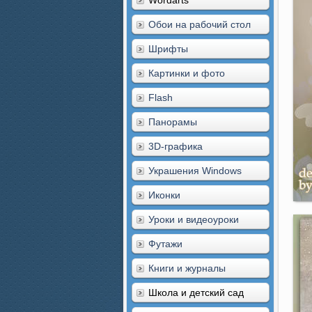
Wordarts
Обои на рабочий стол
Шрифты
Картинки и фото
Flash
Панорамы
3D-графика
Украшения Windows
Иконки
Уроки и видеоуроки
Футажи
Книги и журналы
Школа и детский сад