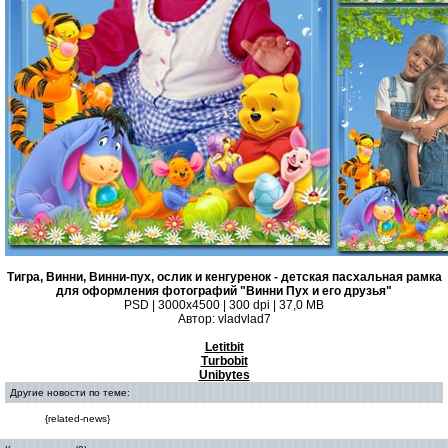
Тигра, Винни, Винни-пух, ослик и кенгуренок - детская пасхальная рамка
для оформления фотографий "Винни Пух и его друзья"
PSD | 3000х4500 | 300 dpi | 37,0 MB
Автор: vladvlad7
Letitbit
Тurbobit
Unibytes
Другие новости по теме:
{related-news}