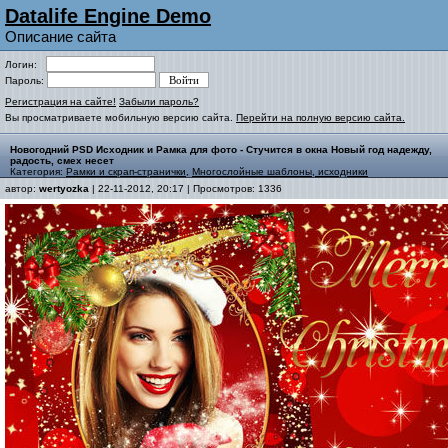
Datalife Engine Demo
Описание сайта
Логин:
Пароль:
Регистрация на сайте!
Забыли пароль?
Вы просматриваете мобильную версию сайта.
Перейти на полную версию сайта.
Новогодний PSD Исходник и Рамка для фото - Стучится в окна Новый год надежду,
радость, смех несет
Категория:
Рамки и скрап-странички
,
Многослойные шаблоны, исходники
автор:
wertyozka
| 22-11-2012, 20:17 | Просмотров: 1336