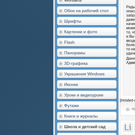
Wordarts
Рады
Обои на рабочий стол
опис
забр
даже
Шрифты
начи
може
Картинки и фото
то, 
и Вы
везд
Flash
боле
то н
Панорамы
удач
Данн
Адми
3D-графика
Украшения Windows
Иконки
Уроки и видеоуроки
[/related
Футажи
пр
Книги и журналы
Школа и детский сад