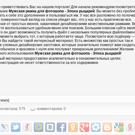
 приветствовать Вас на нашем портале! Для начала рекомендуем посмотрет
ание
Мужская рамка для фотошопа - Эпоха рыцарей
. Вы можете без пробл
ать к себе это дополнение и пользоваться им. У нас все разложено по полочка
 поверхностный взгляд на список убедит вас, что у нас есть практически все,
ная от простых иконок, заканчивая дизайнерскими качественными рамками. 
те воспользоваться удобным меню или поиском. Большим плюсом сайта явл
что он дает возможность получить файл с нескольких популярных файлообмен
 можете выбрать тот, с которым работаете чаще. Посмотрите всю подборку —
е Вы найдете такой интересный материал. Есть множество как простых так и
е сложных дизайнерских заготовок, которые значительно помогут вам создать
еобычное и красивое с нуля или послужат прекрасным дополнением! Желаем
ного использования
Мужская рамка для фотошопа - Эпоха рыцарей
!
ый материал предоставлен исключительно в ознакомительных целях.
нистрация не несет ответственности за его содержимое.
-news]
осмотров: 575
комментариев: 0