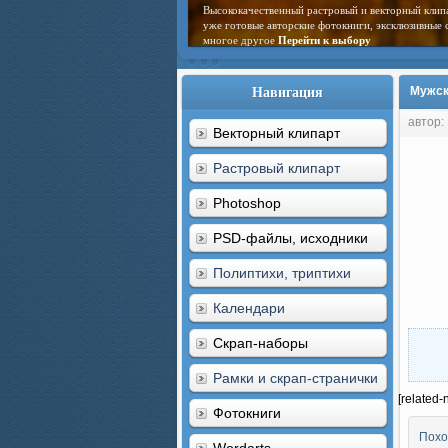
Высококачественный растровый и векторный клип
уже готовые авторские фотокниги, эксклюзивные 
многое другое
Перейти к выбору
Навигация
Мужск
автор:
Векторный клипарт
Растровый клипарт
Photoshop
PSD-файлы, исходники
Полиптихи, триптихи
Календари
Скрап-наборы
Рамки и скрап-странички
[related-
Фотокниги
Похо