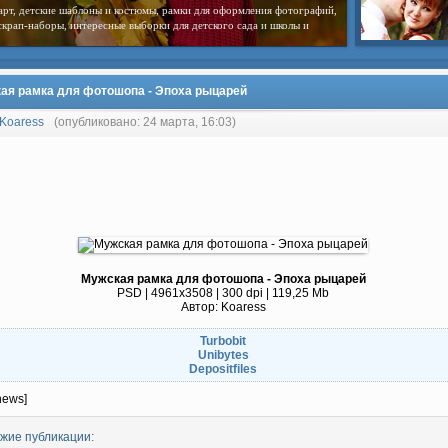
арт, детские шаблоны и костюмы, рамки для оформления фотографий,
скрап-наборы, интересные выборки для детского сада и школы и
ая рамка для фотошопа - Эпоха рыцарей
Koaress
(опубликовано: 24 марта, 16:03)
Мужская рамка для фотошопа - Эпоха рыцарей
PSD | 4961x3508 | 300 dpi | 119,25 Mb
Автор: Koaress
Turbobit
Unibytes
Depositfiles
news]
жие публикации: