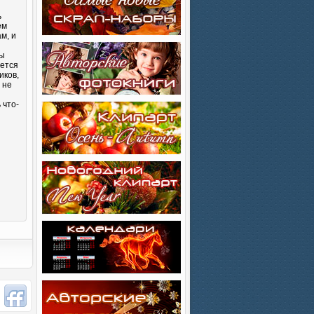
ь
ем
м, и
Вы
яется
иков,
 не
 что-