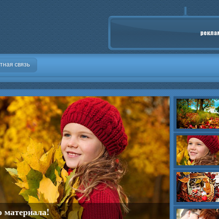
тная связь
о материала!