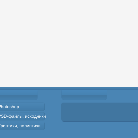
Photoshop
PSD-файлы, исходники
Триптихи, полиптихи