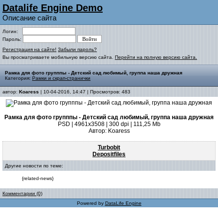
Datalife Engine Demo
Описание сайта
Логин:
Пароль:
Регистрация на сайте!
Забыли пароль?
Вы просматриваете мобильную версию сайта.
Перейти на полную версию сайта.
Рамка для фото групппы - Детский сад любимый, группа наша дружная
Категория:
Рамки и скрап-странички
автор:
Koaress
| 10-04-2016, 14:47 | Просмотров: 483
Рамка для фото групппы - Детский сад любимый, группа наша дружная
PSD | 4961x3508 | 300 dpi | 111,25 Mb
Автор: Koaress
Turbobit
Depositfiles
Другие новости по теме:
{related-news}
Комментарии (0)
Powered by
DataLife Engine