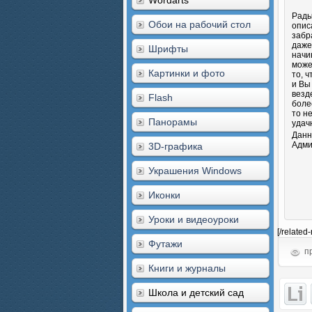
Wordarts
Рады
Обои на рабочий стол
опис
забр
даже
Шрифты
начи
може
Картинки и фото
то, 
и Вы
везд
Flash
боле
то н
Панорамы
удач
Данн
Адми
3D-графика
Украшения Windows
Иконки
Уроки и видеоуроки
[/related
Футажи
пр
Книги и журналы
Школа и детский сад