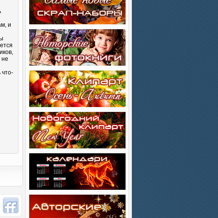
ь
м, и
Вы
яется
иков,
 не
 что-