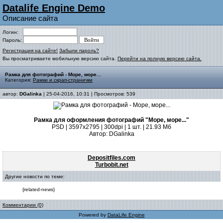
Datalife Engine Demo
Описание сайта
Логин:
Пароль:
Регистрация на сайте!
Забыли пароль?
Вы просматриваете мобильную версию сайта.
Перейти на полную версию сайта.
Рамка для фотографий - Море, море...
Категория:
Рамки и скрап-странички
автор:
DGalinka
| 25-04-2016, 10:31 | Просмотров: 539
Рамка для оформления фотографий "Море, море..."
PSD | 3597х2795 | 300dpi | 1 шт. | 21.93 Мб
Автор: DGalinka
Depositfiles.com
Turbobit.net
Другие новости по теме:
{related-news}
Комментарии (0)
Powered by
DataLife Engine