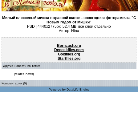
Милый плюшевый мишка в красной шапке - новогодняя фоторамочка "С
Новым годом от Мишки"
PSD | 4440x2775px |52,4 MB| все слои отдельно
Автор: Nina
Borncash.org
Depositfiles.com
Goldfiles.org
Startfiles.org
Другие новости по теме:
{related-news}
Комментарии (0)
Powered by
DataLife Engine