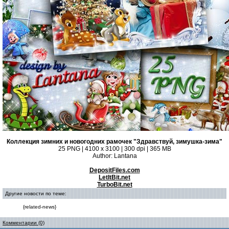
Коллекция зимних и новогодних рамочек "Здравствуй, зимушка-зима"
25 PNG | 4100 x 3100 | 300 dpi | 365 MB
Author: Lantana
DepositFiles.com
LetItBit.net
TurboBit.net
Другие новости по теме:
{related-news}
Комментарии (0)