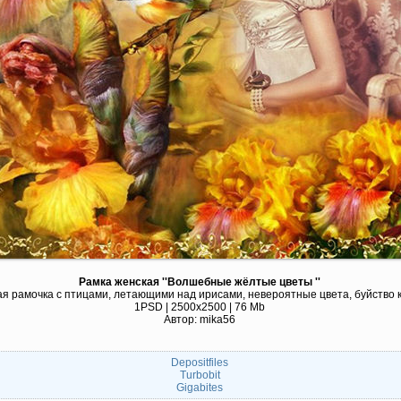
Рамка женская ''Волшебные жёлтые цветы ''
я рамочка с птицами, летающими над ирисами, невероятные цвета, буйство 
1PSD | 2500х2500 | 76 Mb
Автор: mika56
Depositfiles
Turbobit
Gigabites