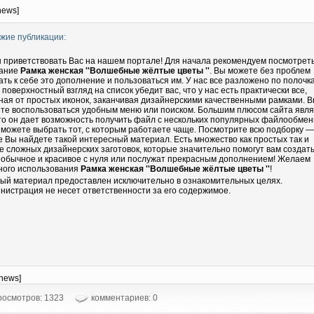
news]
жие публикации:
 приветствовать Вас на нашем портале! Для начала рекомендуем посмотрет
ание
Рамка женская ''Волшебные жёлтые цветы ''
. Вы можете без проблем
ать к себе это дополнение и пользоваться им. У нас все разложено по полочка
 поверхностный взгляд на список убедит вас, что у нас есть практически все,
ная от простых иконок, заканчивая дизайнерскими качественными рамками. 
те воспользоваться удобным меню или поиском. Большим плюсом сайта явл
что он дает возможность получить файл с нескольких популярных файлообмен
 можете выбрать тот, с которым работаете чаще. Посмотрите всю подборку —
е Вы найдете такой интересный материал. Есть множество как простых так и
е сложных дизайнерских заготовок, которые значительно помогут вам создать
еобычное и красивое с нуля или послужат прекрасным дополнением! Желаем
ного использования
Рамка женская ''Волшебные жёлтые цветы ''
!
ый материал предоставлен исключительно в ознакомительных целях.
нистрация не несет ответственности за его содержимое.
-news]
осмотров: 1323
комментариев: 0