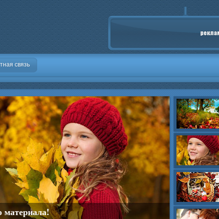
тная связь
о материала!