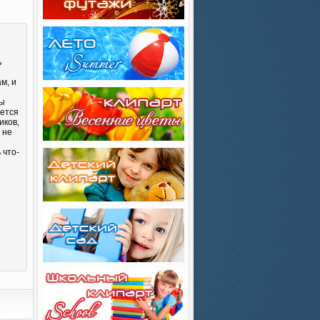
ь
м, и
Вы
яется
иков,
 не
 что-