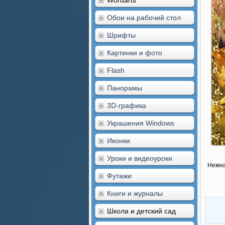
Wordarts
Обои на рабочий стол
Шрифты
Картинки и фото
Flash
Панорамы
3D-графика
Украшения Windows
Иконки
Уроки и видеоуроки
Нежна
Футажи
Книги и журналы
Школа и детский сад