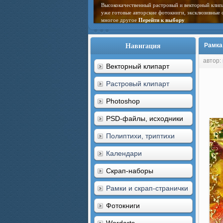
Высококачественный растровый и векторный клип
уже готовые авторские фотокниги, эксклюзивные 
многое другое
Перейти к выбору
Навигация
Рамка
автор:
Векторный клипарт
Растровый клипарт
Photoshop
PSD-файлы, исходники
Полиптихи, триптихи
Календари
Скрап-наборы
Рамки и скрап-странички
Фотокниги