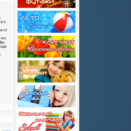
ь
 это
ая от
 что
 Вы
езде
о