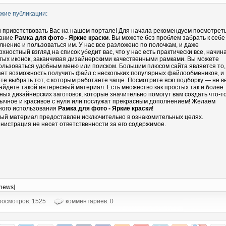
жие публикации:
 приветствовать Вас на нашем портале! Для начала рекомендуем посмотрет
ание
Рамка для фото - Яркие краски
. Вы можете без проблем забрать к себе
лнение и пользоваться им. У нас все разложено по полочкам, и даже
рхностный взгляд на список убедит вас, что у нас есть практически все, начин
тых иконок, заканчивая дизайнерскими качественными рамками. Вы можете
ользоваться удобным меню или поиском. Большим плюсом сайта является то,
ает возможность получить файл с нескольких популярных файлообмеников, и
те выбрать тот, с которым работаете чаще. Посмотрите всю подборку — не в
айдете такой интересный материал. Есть множество как простых так и более
ных дизайнерских заготовок, которые значительно помогут вам создать что-т
ычное и красивое с нуля или послужат прекрасным дополнением! Желаем
ного использования
Рамка для фото - Яркие краски
!
ый материал предоставлен исключительно в ознакомительных целях.
нистрация не несет ответственности за его содержимое.
-news]
осмотров: 1525
комментариев: 0