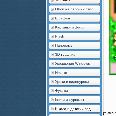
Wordarts
Обои на рабочий стол
Шрифты
Картинки и фото
Flash
Панорамы
3D-графика
Украшения Windows
Иконки
Уроки и видеоуроки
Футажи
Книги и журналы
Школа и детский сад
[related-