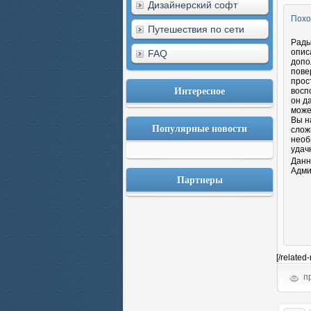
Дизайнерский софт
Похо
Путешествия по сети
Рады
опис
FAQ
допо
пове
прос
Интересное
восп
он д
може
Вы н
Популярные новости
слож
необ
удач
Данн
Адми
Партнеры
[/related
пр