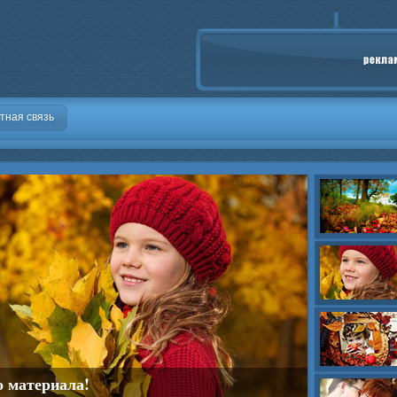
тная связь
о материала!