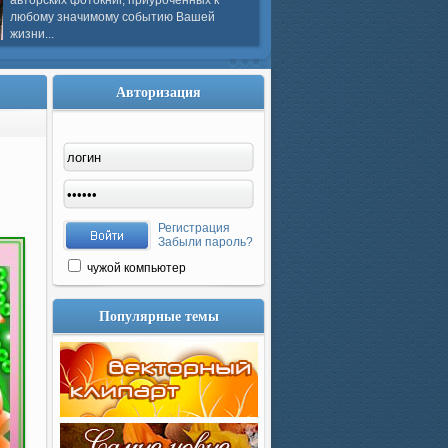
авторских фотокниг, приуроченных к
любому значимому событию Вашей
жизни...
Авторизация
Регистрация
Забыли пароль?
чужой компьютер
Популярные темы