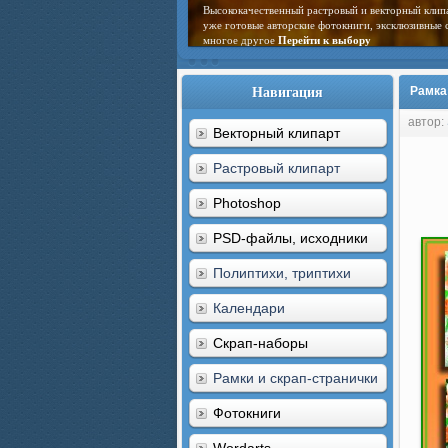
Высококачественный растровый и векторный клип
уже готовые авторские фотокниги, эксклюзивные 
многое другое
Перейти к выбору
Навигация
Рамка
автор:
Векторный клипарт
Растровый клипарт
Photoshop
PSD-файлы, исходники
Полиптихи, триптихи
Календари
Скрап-наборы
Рамки и скрап-странички
Фотокниги