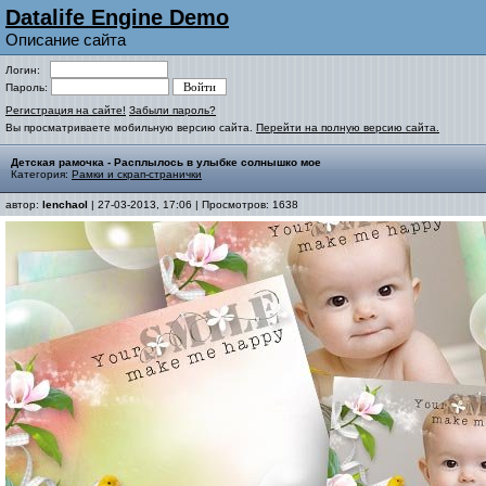
Datalife Engine Demo
Описание сайта
Логин:
Пароль:
Регистрация на сайте!
Забыли пароль?
Вы просматриваете мобильную версию сайта.
Перейти на полную версию сайта.
Детская рамочка - Расплылось в улыбке солнышко мое
Категория:
Рамки и скрап-странички
автор:
lenchaol
| 27-03-2013, 17:06 | Просмотров: 1638