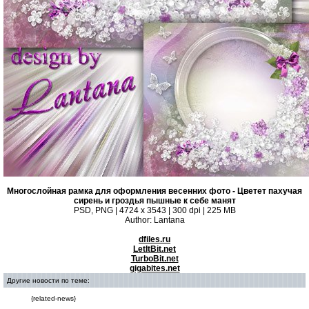
Многослойная рамка для оформления весенних фото - Цветет пахучая
сирень и гроздья пышные к себе манят
PSD, PNG | 4724 x 3543 | 300 dpi | 225 MB
Author: Lantana
dfiles.ru
LetItBit.net
TurboBit.net
gigabites.net
Другие новости по теме:
{related-news}