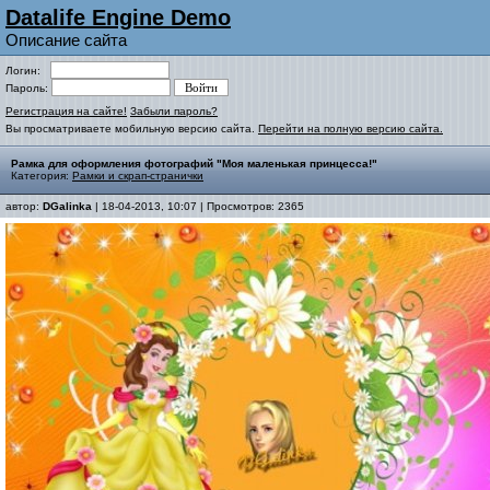
Datalife Engine Demo
Описание сайта
Логин:
Пароль:
Регистрация на сайте!
Забыли пароль?
Вы просматриваете мобильную версию сайта.
Перейти на полную версию сайта.
Рамка для оформления фотографий "Моя маленькая принцесса!"
Категория:
Рамки и скрап-странички
автор:
DGalinka
| 18-04-2013, 10:07 | Просмотров: 2365