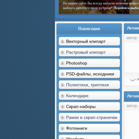
У нас Вы найдете богатейшую коллекцию авторс
жизни: будь то свадьба, рождение ребенка или пе
Навигация
Летня
автор:
Векторный клипарт
Растровый клипарт
Photoshop
PSD-файлы, исходники
к
Полиптихи, триптихи
Календари
Летня
автор:
Скрап-наборы
Рамки и скрап-странички
Фотокниги