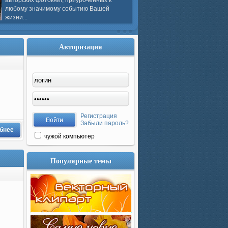
авторских фотокниг, приуроченных к
любому значимому событию Вашей
жизни...
Авторизация
Регистрация
Забыли пароль?
бнее
чужой компьютер
Популярные темы