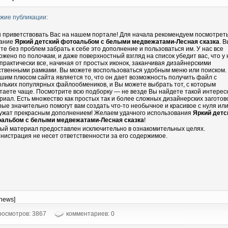
жие публикации:
 приветствовать Вас на нашем портале! Для начала рекомендуем посмотрет
ание
Яркий детский фотоальбом с белыми медвежатами-Лесная сказка
. 
те без проблем забрать к себе это дополнение и пользоваться им. У нас все
ожено по полочкам, и даже поверхностный взгляд на список убедит вас, что у 
 практически все, начиная от простых иконок, заканчивая дизайнерскими
ственными рамками. Вы можете воспользоваться удобным меню или поиском.
шим плюсом сайта является то, что он дает возможность получить файл с
ольких популярных файлообмеников, и Вы можете выбрать тот, с которым
таете чаще. Посмотрите всю подборку — не везде Вы найдете такой интере
риал. Есть множество как простых так и более сложных дизайнерских заготово
рые значительно помогут вам создать что-то необычное и красивое с нуля ил
ужат прекрасным дополнением! Желаем удачного использования
Яркий детс
альбом с белыми медвежатами-Лесная сказка
!
ый материал предоставлен исключительно в ознакомительных целях.
нистрация не несет ответственности за его содержимое.
-news]
осмотров: 3867
комментариев: 0