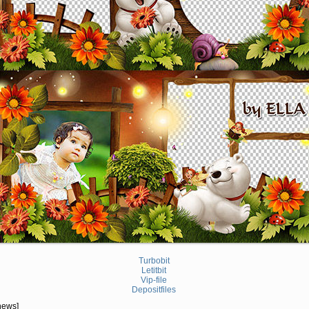
Turbobit
Letitbit
Vip-file
Depositfiles
news]