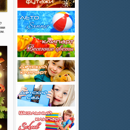
?
ыми
ом.