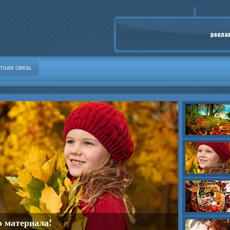
тная связь
о материала!