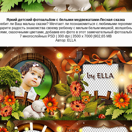
Яркий детский фотоальбом с белыми медвежатами-Лесная сказка
юбит ли Ваш малыш сказки? Мечтает ли познакомиться с любимыми героями
арите радость знакомства своему ребенку с милым белым мишкой, волшебн
ями, сказочными цветами, добавив его фото в этот замечательный фотоальб
7 многослойных PSD | 300 dpi | 3500 x 7000 |902,65 MB
Автор: ELLA