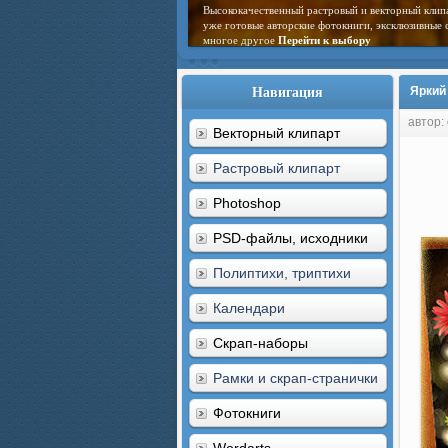
Высококачественный растровый и векторный клип
уже готовые авторские фотокниги, эксклюзивные 
многое другое
Перейти к выбору
Навигация
Яркий
автор:
Векторный клипарт
Растровый клипарт
Photoshop
PSD-файлы, исходники
Полиптихи, триптихи
Календари
Скрап-наборы
Рамки и скрап-странички
Фотокниги