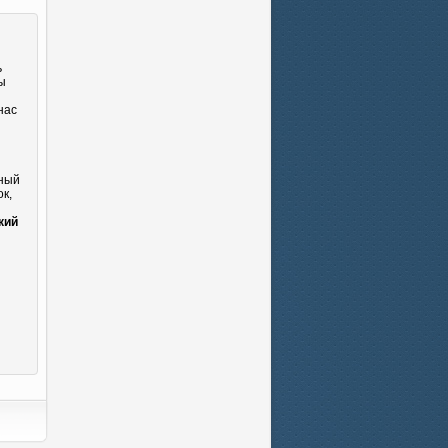
ь
Вы
нас
сный
к,
и
кий