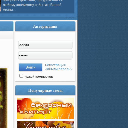
авторских фотокниг, приуроченных к
любому значимому событию Вашей
жизни...
Авторизация
Регистрация
Забыли пароль?
чужой компьютер
Популярные темы