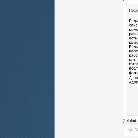
Похо
Рады
опис
може
разл
есть
каче
Боль
неск
рабо
мате
кото
посл
фото
Данн
Адми
[/related
пр