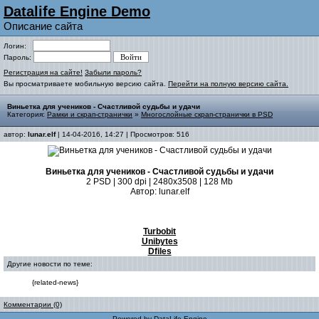
Datalife Engine Demo
Описание сайта
Логин:
Пароль:
Регистрация на сайте!
Забыли пароль?
Вы просматриваете мобильную версию сайта.
Перейти на полную версию сайта.
Виньетка для учеников - Счастливой судьбы и удачи
Категория:
Рамки и скрап-странички
»
Многослойные скрап-странички в PSD
автор:
lunar.elf
| 14-04-2016, 14:27 | Просмотров: 516
Виньетка для учеников - Счастливой судьбы и удачи
2 PSD | 300 dpi | 2480x3508 | 128 Мb
Автор: lunar.elf
Turbobit
Unibytes
Dfiles
Другие новости по теме:
{related-news}
Комментарии (0)
Powered by
DataLife Engine