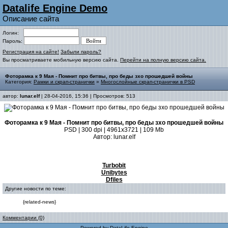
Datalife Engine Demo
Описание сайта
Логин:
Пароль:
Регистрация на сайте!
Забыли пароль?
Вы просматриваете мобильную версию сайта.
Перейти на полную версию сайта.
Фоторамка к 9 Мая - Помнит про битвы, про беды зхо прошедшей войны
Категория:
Рамки и скрап-странички
»
Многослойные скрап-странички в PSD
автор:
lunar.elf
| 28-04-2016, 15:36 | Просмотров: 513
Фоторамка к 9 Мая - Помнит про битвы, про беды зхо прошедшей войны
PSD | 300 dpi | 4961x3721 | 109 Мb
Автор: lunar.elf
Turbobit
Unibytes
Dfiles
Другие новости по теме:
{related-news}
Комментарии (0)
Powered by
DataLife Engine